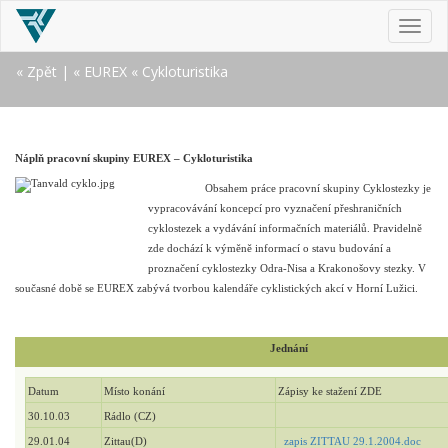
MEN
« Zpět
|
« EUREX
« Cykloturistika
Náplň pracovní skupiny EUREX – Cykloturistika
Obsahem práce pracovní skupiny Cyklostezky je
vypracovávání koncepcí pro vyznačení přeshraničních
cyklostezek a vydávání informačních materiálů. Pravidelně
zde dochází k výměně informací o stavu budování a
proznačení cyklostezky Odra-Nisa a Krakonošovy stezky. V
současné době se EUREX zabývá tvorbou kalendáře cyklistických akcí v Horní Lužici.
Jednání
Datum
Místo konání
Zápisy ke stažení ZDE
30.10.03
Rádlo (CZ)
29.01.04
Zittau(D)
zapis ZITTAU 29.1.2004.doc