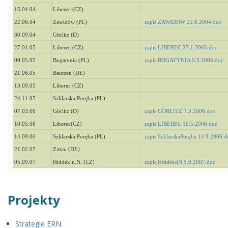
15.04.04
Liberec (CZ)
22.06.04
Zawidów (PL)
zapis ZAWIDOW 22.6.2004.doc
30.09.04
Görlitz (D)
27.01.05
Liberec (CZ)
zapis LIBEREC 27.1.2005.doc
09.05.05
Bogatynia (PL)
zapis BOGATYNIA 9.5.2005.doc
21.06.05
Bautzen (DE)
13.09.05
Liberec (CZ)
24.11.05
Szklarska Poręba (PL)
07.03.06
Görlitz (D)
zapis GORLITZ 7.3.2006.doc
10.05.06
Liberec(CZ)
zapis LIBEREC 10.5.2006.doc
14.09.06
Szklarska Poręba (PL)
zapis SzklarskaPoręba 14.9.2006.d
21.02.07
Zittau (DE)
05.09.07
Hrádek n.N. (CZ)
zapis HrádeknN 5.9.2007.doc
Projekty
Strategie ERN