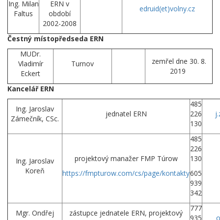
Ing. Milan
ERN v
edruid
(et)
volny.cz
Faltus
období
2002-2008
Čestný místopředseda ERN
MUDr.
zemřel dne 30. 8.
Vladimír
Turnov
2019
Eckert
Kancelář ERN
485
Ing. Jaroslav
jednatel ERN
226
j
Zámečník, CSc.
130
485
226
projektový manažer FMP Túrow
130
Ing. Jaroslav
Koreň
https://fmpturow.com/cs/page/kontakty
605
939
342
777
Mgr. Ondřej
zástupce jednatele ERN, projektový
935
o