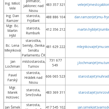
primátor,
Ing. Miloš
483 357 321
vele(et)mestojablon
Jablonec nad
Vele
Nisou
Ing. Dan
starosta,
488 886 104
dan.ramzer(et)mu-fryd
Ramzer
Frýdlant
Mgr. Bc.
starosta,
412 356 212
martin.hybl(et)rumb
Martin
Rumburk
Hýbl
starostka,
Bc. Lena
Semily, členka
481 629 222
mlejnkova(et)mu.sem
Mlejnková
Senátu
Parlamentu ČR
731 677
Jan
místostarosta,
j.lochman(et)mu.tur
549
Lochman
Turnov
starosta,
Pavel
606 065 523
starosta(et)muhrad
Hrádek nad
Farský
Nisou
Mgr.
starosta,
Marek
483 369 311
starosta
(et)
smrzov
Smržovka
Hotovec
starosta,
Jan Šimek
417 545 102
jan.simek(et)varnsd