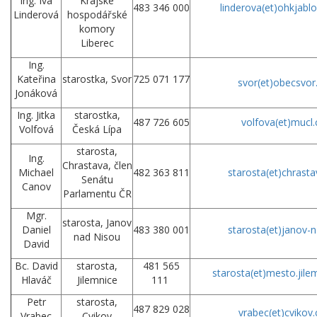
Ing. Iva
Krajské
483 346 000
linderova(et)ohkjabl
Linderová
hospodářské
komory
Liberec
Ing.
Kateřina
starostka, Svor
725 071 177
svor(et)obecsvor
Jonáková
Ing. Jitka
starostka,
487 726 605
volfova(et)mucl.
Volfová
Česká Lípa
starosta,
Ing.
Chrastava, člen
Michael
482 363 811
starosta
(et)
chrasta
Senátu
Canov
Parlamentu ČR
Mgr.
starosta, Janov
Daniel
483 380 001
starosta
(et)
janov-n
nad Nisou
David
Bc. David
starosta,
481 565
starosta
(et)
mesto.jile
Hlaváč
Jilemnice
111
Petr
starosta,
487 829 028
vrabec
(et)
cvikov.
Vrabec
Cvikov