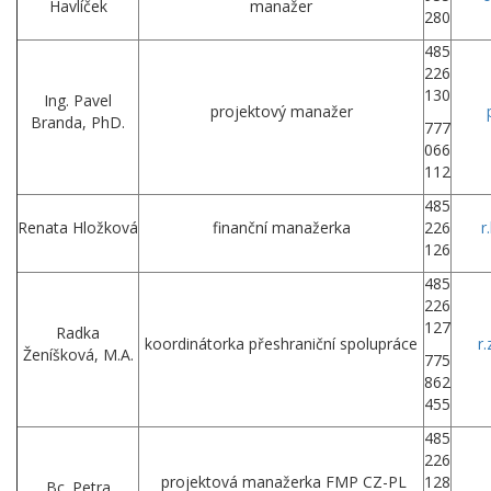
Havlíček
manažer
280
485
226
130
Ing. Pavel
projektový manažer
Branda, PhD.
777
066
112
485
Renata Hložková
finanční manažerka
226
r
126
485
226
127
Radka
koordinátorka přeshraniční spolupráce
r
Ženíšková, M.A.
775
862
455
485
226
projektová manažerka FMP CZ-PL
128
Bc. Petra