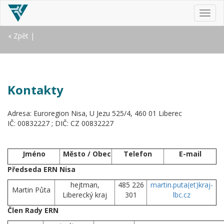
MEN
« Zpět
|
Kontakty
Adresa: Euroregion Nisa, U Jezu 525/4, 460 01 Liberec
IČ: 00832227 ; DIČ: CZ 00832227
Jméno
Město / Obec
Telefon
E-mail
Předseda ERN Nisa
hejtman,
485 226
martin.puta(et)kraj-
Martin Půta
Liberecký kraj
301
lbc.cz
Člen Rady ERN