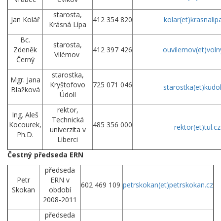
starosta,
Jan Kolář
412 354 820
kolar(et)krasnalip
Krásná Lípa
Bc.
starosta,
Zdeněk
412 397 426
ouvilemov
(et)
voln
Vilémov
Černý
starostka,
Mgr. Jana
Kryštofovo
725 071 046
starostka(et)kudol
Blažková
Údolí
rektor,
Ing. Aleš
Technická
Kocourek,
485 356 000
rektor
(et)
tul.cz
univerzita v
Ph.D.
Liberci
Čestný předseda ERN
předseda
Petr
ERN v
602 469 109
petrskokan
(et)
petrskokan.cz
Skokan
období
2008-2011
předseda