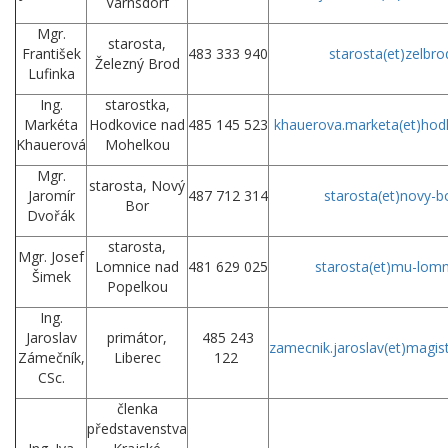
Varnsdorf
Mgr.
starosta,
František
483 333 940
starosta
(et)
zelbro
Železný Brod
Lufinka
Ing.
starostka,
Markéta
Hodkovice nad
485 145 523
khauerova.marketa
(et)
hod
Khauerová
Mohelkou
Mgr.
starosta, Nový
Jaromír
487 712 314
starosta
(et)
novy-bo
Bor
Dvořák
starosta,
Mgr. Josef
Lomnice nad
481 629 025
starosta
(et)
mu-lomn
Šimek
Popelkou
Ing.
Jaroslav
primátor,
485 243
zamecnik.jaroslav(et)magistr
Zámečník,
Liberec
122
CSc.
členka
představenstva