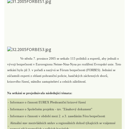
Ve středu 7. prosince 2005 se setkalo 115 politiků a expertů, aby jednali o
vývoji bezpečnosti v Euroregionu Neisse-Nisa-Nysa po rozšíření Evropské unie. Toto
setkání bylo již 3. v pořadí a nazývá se Fórum bezpečnosti (FORBES). Jednání se
zúčastnili experti z oblasti pohraniční policie, hasičských záchrnných sborů,
krizového řízení, státního zastupitelství a celních záležitostí.
Na setkání se projednávala následující témata:
-
Informace o činnosti EUREX Přeshraniční krizové řízení
-
Informace o Společném projektu - tzv. "Zásahový dokument"
-
Informace o činnosti v období mezi 2. a 3. zasedáním Fóra bezpečnosti
Aktuální stav mezivládních smluv a regionálních dohod týkajících se vzájemné
-
pomoci při katastrofách a velkých haváriích