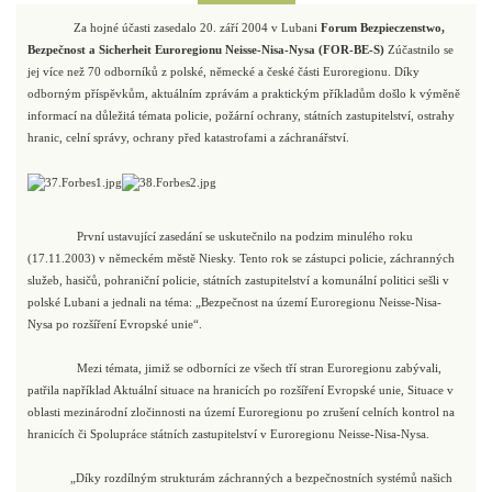
Za hojné účasti zasedalo 20. září 2004 v Lubani
Forum Bezpieczenstwo,
Bezpečnost a Sicherheit Euroregionu Neisse-Nisa-Nysa (FOR-BE-S)
Zúčastnilo se
jej více než 70 odborníků z polské, německé a české části Euroregionu. Díky
odborným příspěvkům, aktuálním zprávám a praktickým příkladům došlo k výměně
informací na důležitá témata policie, požární ochrany, státních zastupitelství, ostrahy
hranic, celní správy, ochrany před katastrofami a záchranářství.
První ustavující zasedání se uskutečnilo na podzim minulého roku
(17.11.2003) v německém městě Niesky. Tento rok se zástupci policie, záchranných
služeb, hasičů, pohraniční policie, státních zastupitelství a komunální politici sešli v
polské Lubani a jednali na téma: „Bezpečnost na území Euroregionu Neisse-Nisa-
Nysa po rozšíření Evropské unie“.
Mezi témata, jimiž se odborníci ze všech tří stran Euroregionu zabývali,
patřila například Aktuální situace na hranicích po rozšíření Evropské unie, Situace v
oblasti mezinárodní zločinnosti na území Euroregionu po zrušení celních kontrol na
hranicích či Spolupráce státních zastupitelství v Euroregionu Neisse-Nisa-Nysa.
„Díky rozdílným strukturám záchranných a bezpečnostních systémů našich