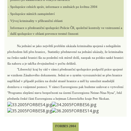
-
Spolupráce celních správ, informace o změnách po květnu 2004
-
Spolupráce státních zastupitelství
-
Vývoj kriminality v příhraniční oblasti
Informace o přeshraniční spolupráci Policie ČR, společné kontroly ve vnitrozemí a
-
další spolupráce v oblasti prevence trestné činnosti
Na jednání se jako největší problém ukázala kriminalita spojená s nelegálním
přechodem lidí přes hranice,. Statistiky představené na jednání ukázaly, že kriminalita
na česko-saské hranici šla za poslední rok mírně dolů, naopak na polsko-saské hranici
šla nahoru a je takřka dvojnásobná v počtu deliktů.
"Liberecký kraj by rád v rámci přeshranční spolupráce podpořil práce spojené
se vznikem Zásahového dokumentu. Jedná se o systém vyrozumívání se přes hranice
například v případě požáru na druhé straně hranice a měl by umožnit snadnější
domluvu o vzájemné pomoci. V rámci Euroregionu pak budeme usilovat o vytvoření
"Programu zlepšení stavu bezpečnosti na území Euroregionu Neisse-Nisa-Nysa", řekl
předseda české části Euroregionu a hejtman Libereckého kraje Petr Skokan.
FORBES 2004