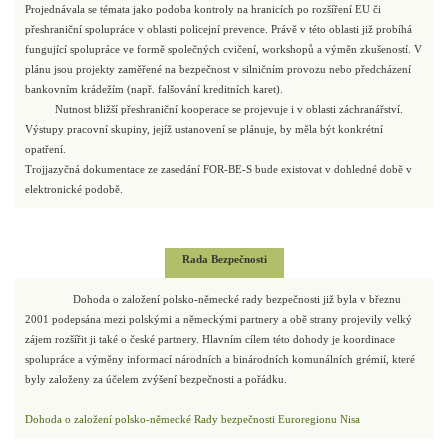
Projednávala se témata jako podoba kontroly na hranicích po rozšíření EU či
přeshraniční spolupráce v oblasti policejní prevence. Právě v této oblasti již probíhá
fungující spolupráce ve formě společných cvičení, workshopů a výměn zkušeností. V
plánu jsou projekty zaměřené na bezpečnost v silničním provozu nebo předcházení
bankovním krádežím (např. falšování kreditních karet).
Nutnost bližší přeshraniční kooperace se projevuje i v oblasti záchranářství.
Výstupy pracovní skupiny, jejíž ustanovení se plánuje, by měla být konkrétní
opatření.
Trojjazyčná dokumentace ze zasedání FOR-BE-S bude existovat v dohledné době v
elektronické podobě.
Rada Bezpečnosti
Dohoda o založení polsko-německé rady bezpečnosti již byla v březnu
2001 podepsána mezi polskými a německými partnery a obě strany projevily velký
zájem rozšířit ji také o české partnery. Hlavním cílem této dohody je koordinace
spolupráce a výměny informací národních a binárodních komunálních grémií, které
byly založeny za účelem zvýšení bezpečnosti a pořádku.
Dohoda o založení polsko-německé Rady bezpečnosti Euroregionu Nisa