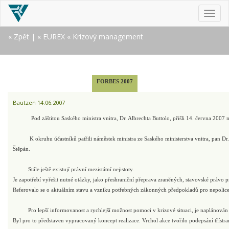
MEN
« Zpět
|
« EUREX
« Krizový management
FORBES 2007
Bautzen 14.06.2007
Pod záštitou Saského ministra vnitra, Dr. Albrechta Buttolo, přišli 14. června 20
K okruhu účastníků patřili náměstek ministra ze Saského ministerstva vnitra, pan Dr.
Štěpán.
Stále ještě existují právní mezistátní nejistoty.
Je zapotřebí vyřešit nutné otázky, jako přeshraniční přeprava zraněných, stavovské právo pr
Referovalo se o aktuálním stavu a vzniku potřebných zákonných předpokladů pro nepolice
Pro lepší informovanost a rychlejší možnost pomoci v krizové situaci, je naplánov
Byl pro to představen vypracovaný koncept realizace. Vrchol akce tvořilo podepsání třís