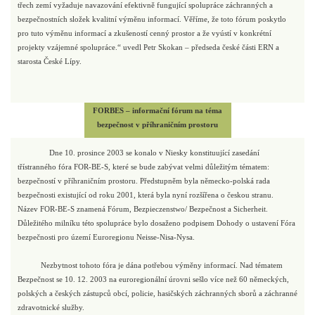
třech zemí vyžaduje navazování efektivně fungující spolupráce záchranných a
bezpečnostních složek kvalitní výměnu informací. Věříme, že toto fórum poskytlo
pro tuto výměnu informací a zkušeností cenný prostor a že vyústí v konkrétní
projekty vzájemné spolupráce.“ uvedl Petr Skokan – předseda české části ERN a
starosta České Lípy.
FORBES – informační fórum na téma
bezpečnost v příhraničním prostoru
Dne 10. prosince 2003 se konalo v Niesky konstituující zasedání
třístranného fóra FOR-BE-S, které se bude zabývat velmi důležitým tématem:
bezpečností v příhraničním prostoru. Předstupněm byla německo-polská rada
bezpečnosti existující od roku 2001, která byla nyní rozšířena o českou stranu.
Název FOR-BE-S znamená Fórum, Bezpieczenstwo/ Bezpečnost a Sicherheit.
Důležitého milníku této spolupráce bylo dosaženo podpisem Dohody o ustavení Fóra
bezpečnosti pro území Euroregionu Neisse-Nisa-Nysa.
Nezbytnost tohoto fóra je dána potřebou výměny informací. Nad tématem
Bezpečnost se 10. 12. 2003 na euroregionální úrovni sešlo více než 60 německých,
polských a českých zástupců obcí, policie, hasičských záchranných sborů a záchranné
zdravotnické služby.