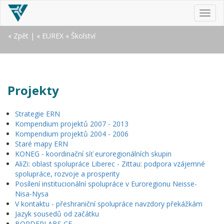
MEN
« Zpět
|
« EUREX
« Školství
Projekty
Strategie ERN
Kompendium projektů 2007 - 2013
Kompendium projektů 2004 - 2006
Staré mapy ERN
KONEG - koordinační síť euroregionálních skupin
AliZi: oblast spolupráce Liberec - Zittau: podpora vzájemné
spolupráce, rozvoje a prosperity
Posílení institucionální spolupráce v Euroregionu Neisse-
Nisa-Nysa
V kontaktu - přeshraniční spolupráce navzdory překážkám
Jazyk sousedů od začátku
BORDERLABS CE