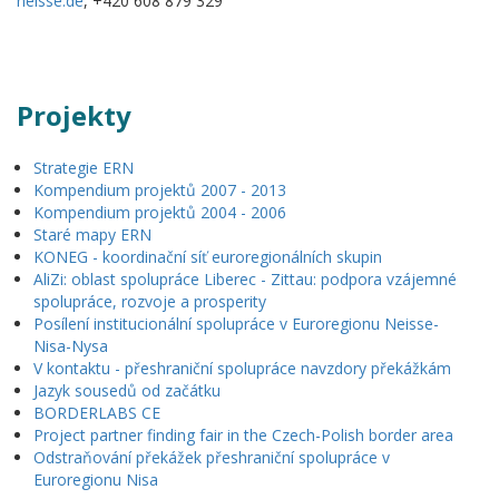
neisse.de
, +420 608 879 329
Projekty
Strategie ERN
Kompendium projektů 2007 - 2013
Kompendium projektů 2004 - 2006
Staré mapy ERN
KONEG - koordinační síť euroregionálních skupin
AliZi: oblast spolupráce Liberec - Zittau: podpora vzájemné
spolupráce, rozvoje a prosperity
Posílení institucionální spolupráce v Euroregionu Neisse-
Nisa-Nysa
V kontaktu - přeshraniční spolupráce navzdory překážkám
Jazyk sousedů od začátku
BORDERLABS CE
Project partner finding fair in the Czech-Polish border area
Odstraňování překážek přeshraniční spolupráce v
Euroregionu Nisa