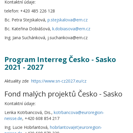
Kontaktní údaje:
telefon: +420 485 226 128
Bc. Petra Stejskalová,
p.stejskalova@ern.cz
Bc. Kateřina Dobiášová,
k.dobiasova@ern.cz
Ing. Jana Suchánková, j.suchankova@ern.cz
Program Interreg Česko - Sasko
2021 - 2027
Aktuality zde
https://www.sn-cz2027.eu/cz
Fond malých projektů Česko - Sasko
Kontaktní údaje:
Lenka Kotrbancová, Dis.,
kotrbancova@euroregion-
neisse.de
, +420 608 854 217
Ing. Lucie Hobrlantová,
hobrlantova(et)euroregion-