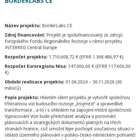
BORDERLABS CE
Název projektu:
BorderLabs CE
Zdroj financování:
Projekt je spolufinancovaný ze zdrojů
Evropského Fondu Regionálního Rozvoje v rámci projektu
INTERREG Central Europe
Rozpočet projektu:
1.710.608,72 € (EFRR 1.368.486,97 €)
Rozpočet Euroregionu Nisa:
147.000,00 € (EFRR 117.600,00
€)
Období realizace projektu:
01.06.2024 – 30.11.2026 (30
měsíců)
Popis projektu:
Hlavním cílem projektu je vytvořit společnou
třístrannou vizi budoucího rozvoje „trojmezí“ a spravedlivé
transformace , a to i s ohledem na zapojení místní společnosti.
Vypracování Vize bude předcházet analýza a porovnání
plánovacích a strategických dokumentů platných na třech
stranách hranice, což umožní lépe pochopit současnou situaci v
oblasti územního plánování v polsko-česko-německém pohraničí