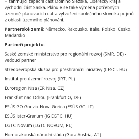
– zahrnující západní část Dolního Slezska, Liberecký kraj a
východní část Saska. Plánuje se také výměna potřebných
územně-plánovacích dat a vytvoření společného slovníku pojmů
z oblasti územního plánování.
Partnerské země
: Německo, Rakousko, Itálie, Polsko, Česko,
Maďarsko
Partneři projektu:
Saské zemské ministerstvo pro regionální rozvoj (SMR, DE) -
vedoucí partner
Středoevropská služba pro přeshraniční iniciativy (CESCI, HU)
Institut pro územní rozvoj (IRT, PL)
Euroregion Nisa (ER Nisa, CZ)
Frankfurt nad Odrou (Frankfurt O, DE)
ESÚS GO Gorizia-Nova Gorica (ESÚS GO, IT)
ESÚS Ister-Granum (IG EGTC, HU)
EGTC Novum (EGTC NOVUM, PL)
Hornorakouská národní vláda (Gora Austria, AT)