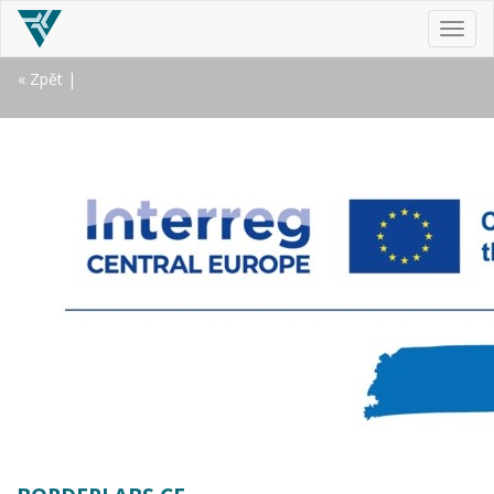
MEN
« Zpět
|