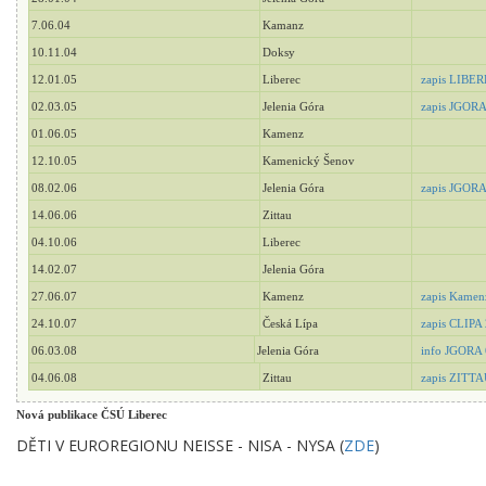
7.06.04
Kamanz
10.11.04
Doksy
12.01.05
Liberec
zapis LIBER
02.03.05
Jelenia Góra
zapis JGORA 
01.06.05
Kamenz
12.10.05
Kamenický Šenov
08.02.06
Jelenia Góra
zapis JGORA
14.06.06
Zittau
04.10.06
Liberec
14.02.07
Jelenia Góra
27.06.07
Kamenz
zapis Kamen
24.10.07
Česká Lípa
zapis CLIPA
06.03.08
Jelenia Góra
info JGORA 
04.06.08
Zittau
zapis ZITTA
Nová publikace ČSÚ Liberec
DĚTI V EUROREGIONU NEISSE - NISA - NYSA (
ZDE
)