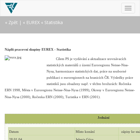
MEN
« Zpět
|
« EUREX
« Statistika
Náplň pracovní skupiny EUREX - Statistika
Cílem PS je vydávání a aktualizace srovnávacích
statistických materiálů z území Euroregionu Neisse-Nisa-
Nysa, harmonizace statistických dat, práce na souborné
publikaci o euroregionech na hranicích ČR. Výsledky práce
statistiků jsou obsaženy např. v těchto brožurách: Ročenka
ERN 1998, Města v Euroregionu Neisse-Nisa-Nysa (1999), Okresy v Euroregionu Neisse-
Nisa-Nysa (2000), Ročenka ERN (2000), Turistika v ERN (2001).
Jednání
Datum
Místo konání
zápisy ke st
28.01.04
Jelenia Góra