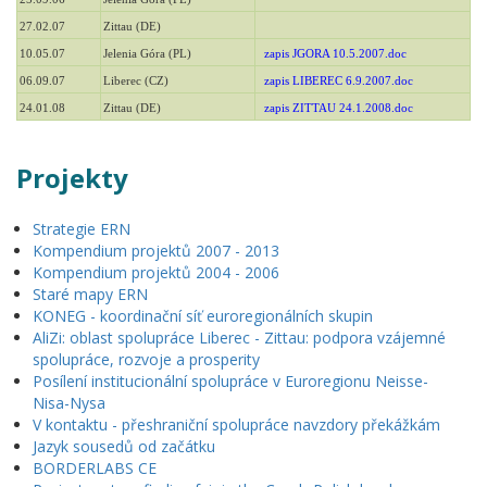
27.02.07
Zittau (DE)
10.05.07
Jelenia Góra (PL)
zapis JGORA 10.5.2007.doc
06.09.07
Liberec (CZ)
zapis LIBEREC 6.9.2007.doc
24.01.08
Zittau (DE)
zapis ZITTAU 24.1.2008.doc
Projekty
Strategie ERN
Kompendium projektů 2007 - 2013
Kompendium projektů 2004 - 2006
Staré mapy ERN
KONEG - koordinační síť euroregionálních skupin
AliZi: oblast spolupráce Liberec - Zittau: podpora vzájemné
spolupráce, rozvoje a prosperity
Posílení institucionální spolupráce v Euroregionu Neisse-
Nisa-Nysa
V kontaktu - přeshraniční spolupráce navzdory překážkám
Jazyk sousedů od začátku
BORDERLABS CE