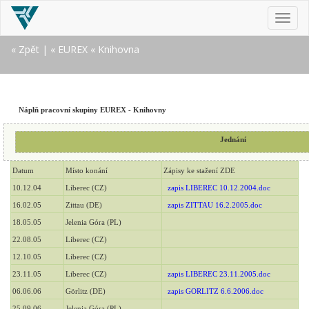
MEN
« Zpět
|
« EUREX
« Knihovna
Náplň pracovní skupiny EUREX - Knihovny
Jednání
Datum
Místo konání
Zápisy ke stažení ZDE
10.12.04
Liberec (CZ)
zapis LIBEREC 10.12.2004.doc
16.02.05
Zittau (DE)
zapis ZITTAU 16.2.2005.doc
18.05.05
Jelenia Góra (PL)
22.08.05
Liberec (CZ)
12.10.05
Liberec (CZ)
23.11.05
Liberec (CZ)
zapis LIBEREC 23.11.2005.doc
06.06.06
Görlitz (DE)
zapis GORLITZ 6.6.2006.doc
25.09.06
Jelenia Góra (PL)