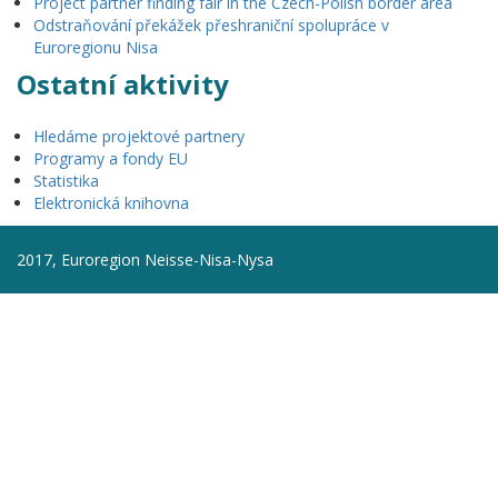
Project partner finding fair in the Czech-Polish border area
Odstraňování překážek přeshraniční spolupráce v
Euroregionu Nisa
Ostatní aktivity
Hledáme projektové partnery
Programy a fondy EU
Statistika
Elektronická knihovna
2017, Euroregion Neisse-Nisa-Nysa