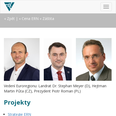
MEN
« Zpět
|
« Cena ERN
« Záštita
Vedení Euroregionu: Landrat Dr. Stephan Meyer (D), Hejtman
Martin Půta (CZ), Prezydent Piotr Roman (PL)
Projekty
Strategie ERN