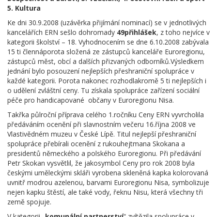
5. Kultura
Ke dni 30.9.2008 (uzávěrka přijímání nominací) se v jednotlivých
kancelářích ERN sešlo dohromady
49
přihlášek
, z toho nejvíce v
kategorii školství – 18. Vyhodnocením se dne 6.10.2008 zabývala
15 ti člennáporota složená ze zástupců kanceláře Euroregionu,
zástupců měst, obcí a dalších přizvaných odborníků.Výsledkem
jednání bylo posouzení nejlepších přeshraniční spolupráce v
každé kategorii. Porota nakonec rozhodlakromě 5 ti nejlepších i
o udělení zvláštní ceny. Tu získala spolupráce zařízení sociální
péče pro handicapované občany v Euroregionu Nisa.
Takřka půlroční příprava celého 1.ročníku Ceny ERN vyvrcholila
předáváním ocenění při slavnostním večeru 16.října 2008 ve
Vlastivědném muzeu v České Lípě. Titul nejlepší přeshraniční
spolupráce přebírali ocenění z rukouhejtmana Skokana a
presidentů německého a polského Euroregionu. Při předávání
Petr Skokan vysvětlil, že jakosymbol Ceny pro rok 2008 byla
českými uměleckými skláři vyrobena skleněná kapka kolorovaná
uvnitř modrou azelenou, barvami Euroregionu Nisa, symbolizuje
nejen kapku štěstí, ale také vody, řeknu Nisu, která všechny tři
země spojuje.
V kategorii „
komunální partnerství
“ zvítězila spolupráce v