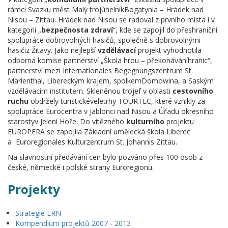
rámci Svazku měst Malý trojúhelníkBogatynia – Hrádek nad
Nisou – Zittau. Hrádek nad Nisou se radoval z prvního místa i v
kategorii „
bezpečnost
a zdraví
“, kde se zapojil do přeshraniční
spolupráce dobrovolných hasičů, společně s dobrovolnými
hasičiz Žitavy. Jako nejlepší
vzdělávací
projekt vyhodnotila
odborná komise partnerství „Škola hrou – překonáváníhranic“,
partnerství mezi Internationales Begegnungszentrum St.
Marienthal, Libereckým krajem, spolkemDomowina, a Saským
vzdělávacím institutem. Skleněnou trojef v oblasti
cestovního
ruchu
obdržely turistickéveletrhy TOURTEC, které vznikly za
spolupráce Eurocentra v Jablonci nad Nisou a Úřadu okresního
starostyv Jelení Hoře. Do vítězného
kulturního
projektu
EUROPERA se zapojila Základní umělecká škola Liberec
a Euroregionales Kulturzentrum St. Johannis Zittau.
Na slavnostní předávání cen bylo pozváno přes 100 osob z
české, německé i polské strany Euroregionu.
Projekty
Strategie ERN
Kompendium projektů 2007 - 2013