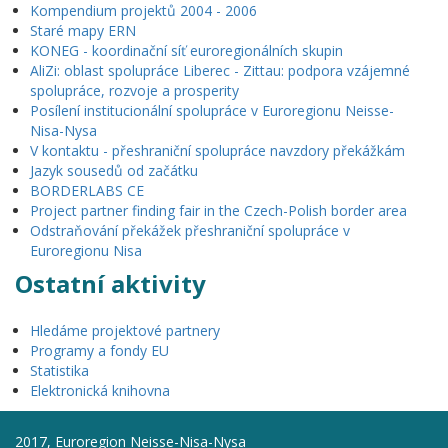
Kompendium projektů 2004 - 2006
Staré mapy ERN
KONEG - koordinační síť euroregionálních skupin
AliZi: oblast spolupráce Liberec - Zittau: podpora vzájemné
spolupráce, rozvoje a prosperity
Posílení institucionální spolupráce v Euroregionu Neisse-
Nisa-Nysa
V kontaktu - přeshraniční spolupráce navzdory překážkám
Jazyk sousedů od začátku
BORDERLABS CE
Project partner finding fair in the Czech-Polish border area
Odstraňování překážek přeshraniční spolupráce v
Euroregionu Nisa
Ostatní aktivity
Hledáme projektové partnery
Programy a fondy EU
Statistika
Elektronická knihovna
2017, Euroregion Neisse-Nisa-Nysa