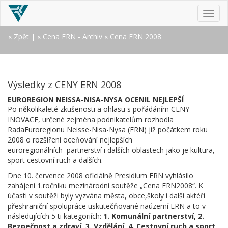
MEN
« Zpět
|
« Cena ERN - Archiv
« Cena ERN 2008
Výsledky z CENY ERN 2008
EUROREGION NEISSA-NISA-NYSA OCENIL NEJLEPŠÍ
Po několikaleté zkušenosti a ohlasu s pořádáním CENY
INOVACE, určené zejména podnikatelům rozhodla
RadaEuroregionu Neisse-Nisa-Nysa (ERN) již počátkem roku
2008 o rozšíření oceňování nejlepších
euroregionálních partnerství i dalších oblastech jako je kultura,
sport cestovní ruch a dalších.
Dne 10. července 2008 oficiálně Presidium ERN vyhlásilo
zahájení 1.ročníku mezinárodní soutěže „Cena ERN2008“. K
účasti v soutěži byly vyzvána města, obce,školy i další aktéři
přeshraniční spolupráce uskutečňované naúzemí ERN a to v
následujících 5 ti kategoriích:
1. Komunální partnerství, 2.
Bezpečnost a zdraví, 3.
Vzdělání, 4. Cestovní ruch a sport