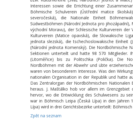
Interessen sowie die Errichtung einer Zusammenar
Böhmische Schulverein (Ústřední matice školská
severočeská), die Nationale Einheit Böhmerwal
Südwestböhmen (Národní Jednota pro jihozápadní), M
východní Moravu), der Schlesische Kulturverein der 
Kulturverein (Matice opavská), die Slowakische Liga
jednota slezská), die tschechoslowakische Einheit 
(Národní jednota Komenský). Die Nordböhmische Nati
Sektionen unterteilt und hatte 98 570 Mitglieder. 
(Litoměřice) bis zu Politschka (Polička). Die N
Nordböhmen mit der Abwehr und übte erzieherische 
waren von besonderem Interesse. Was den Wirkungsb
nationalen Organisation in der Republik und hatte a
Das Zentralorgan der Nordböhmischen Nationalen Ein
heraus. J. Maštálko hob vor allem im Grenzgebiet
hervor, wo die Entwicklung des Schulwesens zu sei
war in Böhmisch Leipa (Česká Lípa) in den Jahren 1
Lípa) wird in drei Gerichtsbezirke unterteilt: Böhmis
Zpět na seznam