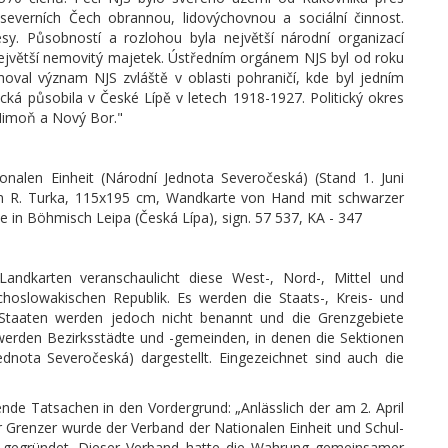
 severních Čech obrannou, lidovýchovnou a sociální činnost.
y. Působností a rozlohou byla největší národní organizací
největší nemovitý majetek. Ústředním orgánem NJS byl od roku
hoval význam NJS zvláště v oblasti pohraničí, kde byl jedním
tická působila v České Lípě v letech 1918-1927. Politický okres
 Mimoň a Nový Bor."
nalen Einheit (Národní Jednota Severočeská) (Stand 1. Juni
on R. Turka, 115x195 cm, Wandkarte von Hand mit schwarzer
in Böhmisch Leipa (Česká Lípa), sign. 57 537, KA - 347
Landkarten veranschaulicht diese West-, Nord-, Mittel und
oslowakischen Republik. Es werden die Staats-, Kreis- und
 Staaten werden jedoch nicht benannt und die Grenzgebiete
ie werden Bezirksstädte und -gemeinden, in denen die Sektionen
dnota Severočeská) dargestellt. Eingezeichnet sind auch die
ende Tatsachen in den Vordergrund: „Anlässlich der am 2. April
 Grenzer wurde der Verband der Nationalen Einheit und Schul-
c) gegründet. Dieser Verband hatte die Wahrung gemeinsamer