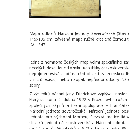
Mapa odborů Národní Jednoty Severočeské (Stav dn
115x195 cm, závěsná mapa ručně kreslená černou tuš
KA - 347
Jedna z nemnoha českých map velmi speciálního zam
necelých deset let od vzniku Republiky československé.
nepojmenovává a příhraniční oblasti za zemskou li
v nichž existují nebo naopak nepůsobí odbory Nár
sbory.
Z výsledků bádání Jany Fridrichové vyplývají následu
který se konal 2. dubna 1922 v Praze, byl založen
společných zájmů a řízení spolupráce v hraničářsk
Národní jednota severočeská, Národní jednota poš
jednota pro východní Moravu, Slezská matice lido
slezská, Jednota československá a Národní jednota
na 14 sborů, 66 okrsků s 873 odbory a měla 98 5