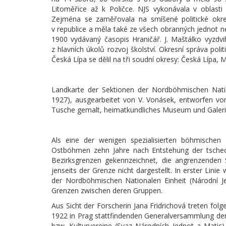
Litoměřice až k Poličce. NJS vykonávala v oblasti
Zejména se zaměřovala na smíšené politické okres
v republice a měla také ze všech obranných jednot 
1900 vydávaný časopis Hraničář. J. Maštálko vyzdvi
z hlavních úkolů rozvoj školství. Okresní správa poli
Česká Lípa se dělil na tři soudní okresy: Česká Lípa,
Landkarte der Sektionen der Nordböhmischen Natio
1927), ausgearbeitet von V. Vonásek, entworfen v
Tusche gemalt, heimatkundliches Museum und Galerie 
Als eine der wenigen spezialisierten böhmischen 
Ostböhmen zehn Jahre nach Entstehung der tschech
Bezirksgrenzen gekennzeichnet, die angrenzenden
jenseits der Grenze nicht dargestellt. In erster Lin
der Nordböhmischen Nationalen Einheit (Národní Je
Grenzen zwischen deren Gruppen.
Aus Sicht der Forscherin Jana Fridrichová treten folg
1922 in Prag stattfindenden Generalversammlung der
bzw. Kulturvereine (Svaz Národních Jednot a Mati