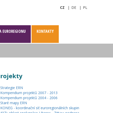
CZ
DE
PL
A EUROREGIONU
KONTAKTY
rojekty
Strategie ERN
Kompendium projektů 2007 - 2013
Kompendium projektů 2004 - 2006
Staré mapy ERN
KONEG - koordinační síť euroregionálních skupin
AliZi: oblast spolupráce Liberec - Zittau: podpora