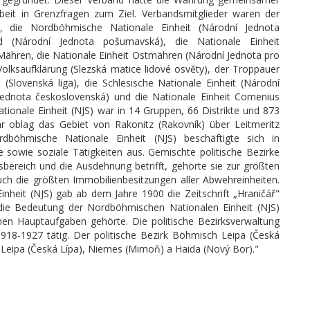
beit in Grenzfragen zum Ziel. Verbandsmitglieder waren der
), die Nordböhmische Nationale Einheit (Národní Jednota
d (Národní Jednota pošumavská), die Nationale Einheit
ähren, die Nationale Einheit Ostmähren (Národní Jednota pro
Volksaufklärung (Slezská matice lidové osvěty), der Troppauer
 (Slovenská liga), die Schlesische Nationale Einheit (Národní
(Jednota československá) und die Nationale Einheit Comenius
onale Einheit (NJS) war in 14 Gruppen, 66 Distrikte und 873
Ihr oblag das Gebiet von Rakonitz (Rakovník) über Leitmeritz
ordböhmische Nationale Einheit (NJS) beschäftigte sich in
sowie soziale Tätigkeiten aus. Gemischte politische Bezirke
ereich und die Ausdehnung betrifft, gehörte sie zur größten
uch die größten Immobilienbesitzungen aller Abwehreinheiten.
heit (NJS) gab ab dem Jahre 1900 die Zeitschrift „Hraničář"
 die Bedeutung der Nordböhmischen Nationalen Einheit (NJS)
nen Hauptaufgaben gehörte. Die politische Bezirksverwaltung
918-1927 tätig. Der politische Bezirk Böhmisch Leipa (Česká
ch Leipa (Česká Lípa), Niemes (Mimoň) a Haida (Nový Bor)."