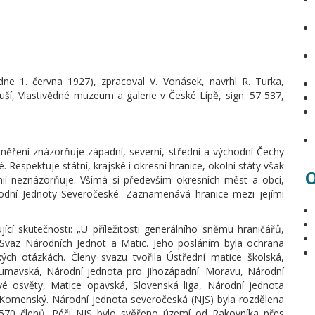
e 1. června 1927), zpracoval V. Vonásek, navrhl R. Turka,
í, Vlastivědné muzeum a galerie v České Lípě, sign. 57 537,
ěření znázorňuje západní, severní, střední a východní Čechy
 Respektuje státní, krajské i okresní hranice, okolní státy však
O
nií neznázorňuje. Všímá si především okresních měst a obcí,
odní Jednoty Severočeské. Zaznamenává hranice mezi jejími
jící skutečnosti: „U příležitosti generálního sněmu hraničářů,
 Svaz Národních Jednot a Matic. Jeho posláním byla ochrana
ých otázkách. Členy svazu tvořila Ústřední matice školská,
umavská, Národní jednota pro jihozápadní. Moravu, Národní
vé osvěty, Matice opavská, Slovenská liga, Národní jednota
 Komenský. Národní jednota severočeská (NJS) byla rozdělena
70 členů. Péči NJS bylo svěřeno území od Rakovníka přes