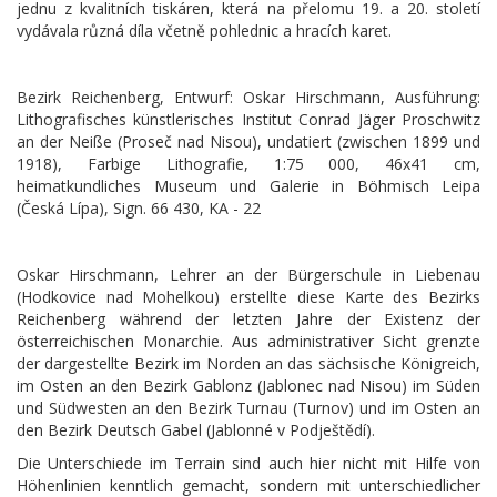
jednu z kvalitních tiskáren, která na přelomu 19. a 20. století
vydávala různá díla včetně pohlednic a hracích karet.
Bezirk Reichenberg, Entwurf: Oskar Hirschmann, Ausführung:
Lithografisches künstlerisches Institut Conrad Jäger Proschwitz
an der Neiße (Proseč nad Nisou), undatiert (zwischen 1899 und
1918), Farbige Lithografie, 1:75 000, 46x41 cm,
heimatkundliches Museum und Galerie in Böhmisch Leipa
(Česká Lípa), Sign. 66 430, KA - 22
Oskar Hirschmann, Lehrer an der Bürgerschule in Liebenau
(Hodkovice nad Mohelkou) erstellte diese Karte des Bezirks
Reichenberg während der letzten Jahre der Existenz der
österreichischen Monarchie. Aus administrativer Sicht grenzte
der dargestellte Bezirk im Norden an das sächsische Königreich,
im Osten an den Bezirk Gablonz (Jablonec nad Nisou) im Süden
und Südwesten an den Bezirk Turnau (Turnov) und im Osten an
den Bezirk Deutsch Gabel (Jablonné v Podještědí).
Die Unterschiede im Terrain sind auch hier nicht mit Hilfe von
Höhenlinien kenntlich gemacht, sondern mit unterschiedlicher