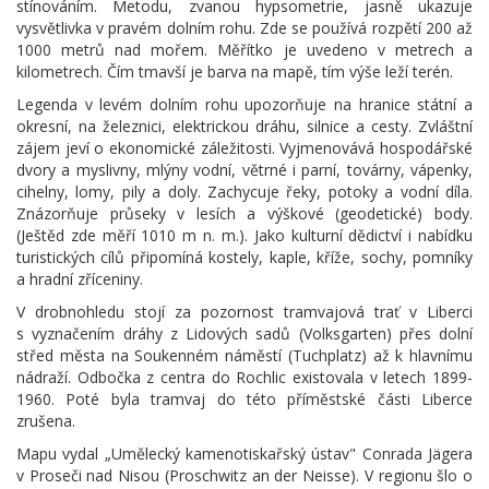
stínováním. Metodu, zvanou hypsometrie, jasně ukazuje
vysvětlivka v pravém dolním rohu. Zde se používá rozpětí 200 až
1000 metrů nad mořem. Měřítko je uvedeno v metrech a
kilometrech. Čím tmavší je barva na mapě, tím výše leží terén.
Legenda v levém dolním rohu upozorňuje na hranice státní a
okresní, na železnici, elektrickou dráhu, silnice a cesty. Zvláštní
zájem jeví o ekonomické záležitosti. Vyjmenovává hospodářské
dvory a myslivny, mlýny vodní, větrné i parní, továrny, vápenky,
cihelny, lomy, pily a doly. Zachycuje řeky, potoky a vodní díla.
Znázorňuje průseky v lesích a výškové (geodetické) body.
(Ještěd zde měří 1010 m n. m.). Jako kulturní dědictví i nabídku
turistických cílů připomíná kostely, kaple, kříže, sochy, pomníky
a hradní zříceniny.
V drobnohledu stojí za pozornost tramvajová trať v Liberci
s vyznačením dráhy z Lidových sadů (Volksgarten) přes dolní
střed města na Soukenném náměstí (Tuchplatz) až k hlavnímu
nádraží. Odbočka z centra do Rochlic existovala v letech 1899-
1960. Poté byla tramvaj do této příměstské části Liberce
zrušena.
Mapu vydal „Umělecký kamenotiskařský ústav" Conrada Jägera
v Proseči nad Nisou (Proschwitz an der Neisse). V regionu šlo o