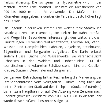
Farbschattierung. Die so genannte Hypsometrie wird in der
rechten unteren Ecke erläutert. Hier wird ein Messbereich von
200 bis 1000 m ü. d. M. verwendet. Der Maßstab ist in
Kilometern angegeben. Je dunkler die Farbe ist, desto höher liegt
das Terrain.
Die Legende in der linken unteren Ecke weist auf die Staats- und
Bezirksgrenzen, die Eisenbahn, die elektrische Bahn, Straßen
und Wege hin. Besonderes Interesse gilt den wirtschaftlichen
Einrichtungen. Es werden Wirtschaftshöfe, Forsthäuser, Wind-,
Wasser- und Dampfmühlen, Fabriken, Ziegeleien, Steinbrüche,
Sägemühlen und Bergwerke aufgelistet. Die Karte erfasst
zudem Flüsse, Bäche und Wasserwerke. Sie veranschaulicht
Schneisen in den Wäldern und Höhenpunkte. Für die
touristischen und kulturellen Schätze stehen Kirchen, Kapellen,
Kreuze, Statuen, Denkmäler und Burgruinen.
Bei genauer Betrachtung fällt in Reichenberg die Markierung der
Straßenbahntrasse vom Volksgarten (Lidové Sady) über das
untere Zentrum der Stadt auf den Tuchplatz (Soukenné náměstí)
bis hin zum Hauptbahnhof auf. Der Abzweig vom Zentrum nach
Röchlitz (Rochlice) existierte von 1899 bis 1960. In diesem Jahr
wurde diese Straßenbahnstrecke stillgelegt.