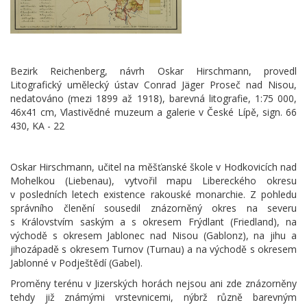
Bezirk Reichenberg, návrh Oskar Hirschmann, provedl
Litografický umělecký ústav Conrad Jäger Proseč nad Nisou,
nedatováno (mezi 1899 až 1918), barevná litografie, 1:75 000,
46x41 cm, Vlastivědné muzeum a galerie v České Lípě, sign. 66
430, KA - 22
Oskar Hirschmann, učitel na měšťanské škole v Hodkovicích nad
Mohelkou (Liebenau), vytvořil mapu Libereckého okresu
v posledních letech existence rakouské monarchie. Z pohledu
správního členění sousedil znázorněný okres na severu
s Královstvím saským a s okresem Frýdlant (Friedland), na
východě s okresem Jablonec nad Nisou (Gablonz), na jihu a
jihozápadě s okresem Turnov (Turnau) a na východě s okresem
Jablonné v Podještědí (Gabel).
Proměny terénu v Jizerských horách nejsou ani zde znázorněny
tehdy již známými vrstevnicemi, nýbrž různě barevným