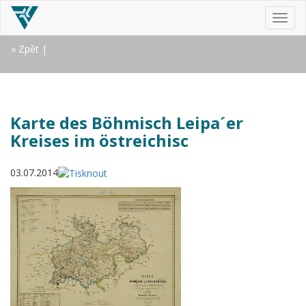
MEN
« Zpět
|
Karte des Böhmisch Leipa´er
Kreises im östreichisc
03.07.2014