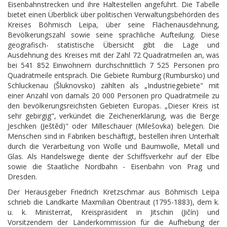
Eisenbahnstrecken und ihre Haltestellen angeführt. Die Tabelle
bietet einen Überblick über politischen Verwaltungsbehörden des
Kreises Böhmisch Leipa, über seine Flächenausdehnung,
Bevölkerungszahl sowie seine sprachliche Aufteilung. Diese
geografisch- statistische Übersicht gibt die Lage und
Ausdehnung des Kreises mit der Zahl 72 Quadratmeilen an, was
bei 541 852 Einwohnern durchschnittlich 7 525 Personen pro
Quadratmeile entsprach. Die Gebiete Rumburg (Rumbursko) und
Schluckenau (Šluknovsko) zählten als „Industriegebiete" mit
einer Anzahl von damals 20 000 Personen pro Quadratmeile zu
den bevölkerungsreichsten Gebieten Europas. „Dieser Kreis ist
sehr gebirgig", verkündet die Zeichenerklärung, was die Berge
Jeschken (Ještěd)" oder Milleschauer (Milešovka) belegen. Die
Menschen sind in Fabriken beschäftigt, bestellen ihren Unterhalt
durch die Verarbeitung von Wolle und Baumwolle, Metall und
Glas. Als Handelswege diente der Schiffsverkehr auf der Elbe
sowie die Staatliche Nordbahn - Eisenbahn von Prag und
Dresden.
Der Herausgeber Friedrich Kretzschmar aus Böhmisch Leipa
schrieb die Landkarte Maxmilian Obentraut (1795-1883), dem k.
u. k. Ministerrat, Kreispräsident in Jitschin (Jičín) und
Vorsitzendem der Länderkommission für die Aufhebung der