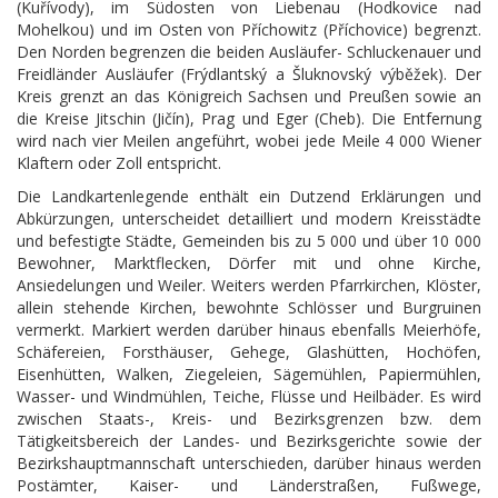
(Kuřívody), im Südosten von Liebenau (Hodkovice nad
Mohelkou) und im Osten von Příchowitz (Příchovice) begrenzt.
Den Norden begrenzen die beiden Ausläufer- Schluckenauer und
Freidländer Ausläufer (Frýdlantský a Šluknovský výběžek). Der
Kreis grenzt an das Königreich Sachsen und Preußen sowie an
die Kreise Jitschin (Jičín), Prag und Eger (Cheb). Die Entfernung
wird nach vier Meilen angeführt, wobei jede Meile 4 000 Wiener
Klaftern oder Zoll entspricht.
Die Landkartenlegende enthält ein Dutzend Erklärungen und
Abkürzungen, unterscheidet detailliert und modern Kreisstädte
und befestigte Städte, Gemeinden bis zu 5 000 und über 10 000
Bewohner, Marktflecken, Dörfer mit und ohne Kirche,
Ansiedelungen und Weiler. Weiters werden Pfarrkirchen, Klöster,
allein stehende Kirchen, bewohnte Schlösser und Burgruinen
vermerkt. Markiert werden darüber hinaus ebenfalls Meierhöfe,
Schäfereien, Forsthäuser, Gehege, Glashütten, Hochöfen,
Eisenhütten, Walken, Ziegeleien, Sägemühlen, Papiermühlen,
Wasser- und Windmühlen, Teiche, Flüsse und Heilbäder. Es wird
zwischen Staats-, Kreis- und Bezirksgrenzen bzw. dem
Tätigkeitsbereich der Landes- und Bezirksgerichte sowie der
Bezirkshauptmannschaft unterschieden, darüber hinaus werden
Postämter, Kaiser- und Länderstraßen, Fußwege,