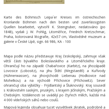
Karte des Böhmisch Leipa´er Kreises im östreichischen
Kronlande Böhmen nach den besten und zuverlässigsten
Quellen bearbeitet, vytvořil K. Steingruber, nedatováno (po
1848), vydali J. W. Pohlig, Litoměřice, Friedrich Kretzschmar,
Praha, kolorovaná litografie, 42x57 cm, Vlastivědné muzeum a
galerie v České Lípě, sign. 66 986, KA - 100
Mapa podle názvu představuje Kraj českolipský, zahrnuje však
větší části bývalého Boleslavského a Litoměřického kraje.
Ohraničují ho na západě Chabařovice (Karbitz), na jihozápadě
Lovosice (Lobositz), na jihu Štětí (Wegstaedtl) a Kuřívody
(Hühnerwasser), na jihovýchodě Liebenau (Hodkovice nad
Mohelkou) a na východě Příchovice (Příchowitz). Sever
ohraničují oba výběžky - Frýdlantský a Šluknovský. Kraj sousedí
s Královstvím saským, pruským, s krajem Jičínským, Pražským a
Chebským. Vzdálenosti se uvádějí po čtyřech mílích, každá má
4 000 vídeňských sáhů nebo coulů.
Mapová legenda obsahuje tucet vysvětlivek zkratek, podrobně a