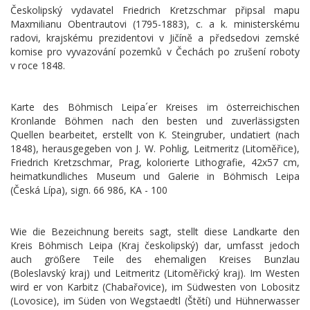
Českolipský vydavatel Friedrich Kretzschmar připsal mapu
Maxmilianu Obentrautovi (1795-1883), c. a k. ministerskému
radovi, krajskému prezidentovi v Jičíně a předsedovi zemské
komise pro vyvazování pozemků v Čechách po zrušení roboty
v roce 1848.
Karte des Böhmisch Leipa´er Kreises im österreichischen
Kronlande Böhmen nach den besten und zuverlässigsten
Quellen bearbeitet, erstellt von K. Steingruber, undatiert (nach
1848), herausgegeben von J. W. Pohlig, Leitmeritz (Litoměřice),
Friedrich Kretzschmar, Prag, kolorierte Lithografie, 42x57 cm,
heimatkundliches Museum und Galerie in Böhmisch Leipa
(Česká Lípa), sign. 66 986, KA - 100
Wie die Bezeichnung bereits sagt, stellt diese Landkarte den
Kreis Böhmisch Leipa (Kraj českolipský) dar, umfasst jedoch
auch größere Teile des ehemaligen Kreises Bunzlau
(Boleslavský kraj) und Leitmeritz (Litoměřický kraj). Im Westen
wird er von Karbitz (Chabařovice), im Südwesten von Lobositz
(Lovosice), im Süden von Wegstaedtl (Štětí) und Hühnerwasser