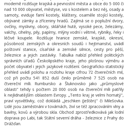
moderně rozlišuje krajská a pevnostní města a obce do 5 000 či
nad 10 000 obyvatel, městyse, vsi s kostelem a bez něj, osady a
samoty, eviduje farní kostely, kláštery, osaměle stojící kostely,
obývané zámky a zříceniny hradů. Zajímá se o poplužní dvory,
ovčíny, myslivny, obory, sklářské hutě, vysoké pece, železárny,
valchy, cihelny, pily, papírny, mlýny vodní i větrné, rybníky, řeky i
léčivé koupele. Rozlišuje hranice zemské, krajské, okresní,
působnost zemských a okresních soudů i hejtmanství, uvádí
poštovní stanice, císařské a zemské silnice, cesty pro pěší,
železnice a jejich zastávky. Tabulka nabízí přehled politických
správních úřadů Českolipského kraje, jeho plošnou výměru a
počet obyvatel i jejich jazykové rozlišení. Geograficko-statistický
přehled uvádí polohu a rozlohu kraje cifrou 72 čtverečních mil,
což při počtu 541 852 duší činilo průměrně 7 525 osob na
čtvereční míli. Rumbursko a Šluknovsko jako „průmyslové
oblasti" tehdy s počtem 20 000 osob na čtvereční míli patřily
k nejlidnatějším oblastem Evropy. „Tento kraj je velmi hornatý",
praví vysvětlivky, což dokládá „Jeschken (Ještěn)" či Milešovka.
Lidé jsou zaměstnáni v továrnách, živí se též zpracováním vlny a
bavlny, kovů a výrobou skla. Obchod zprostředkovává jak lodní
doprava po Labi, tak Státní severní dráha - železnice z Prahy do
Drážďan.