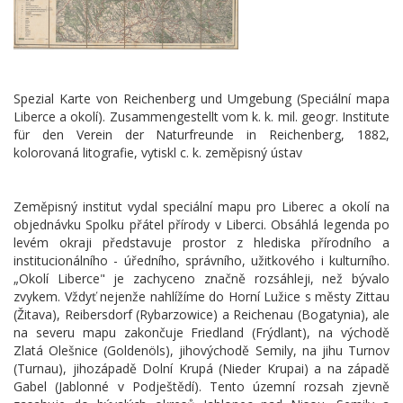
Spezial Karte von Reichenberg und Umgebung (Speciální mapa
Liberce a okolí). Zusammengestellt vom k. k. mil. geogr. Institute
für den Verein der Naturfreunde in Reichenberg, 1882,
kolorovaná litografie, vytiskl c. k. zeměpisný ústav
Zeměpisný institut vydal speciální mapu pro Liberec a okolí na
objednávku Spolku přátel přírody v Liberci. Obsáhlá legenda po
levém okraji představuje prostor z hlediska přírodního a
institucionálního - úředního, správního, užitkového i kulturního.
„Okolí Liberce" je zachyceno značně rozsáhleji, než bývalo
zvykem. Vždyť nejenže nahlížíme do Horní Lužice s městy Zittau
(Žitava), Reibersdorf (Rybarzowice) a Reichenau (Bogatynia), ale
na severu mapu zakončuje Friedland (Frýdlant), na východě
Zlatá Olešnice (Goldenöls), jihovýchodě Semily, na jihu Turnov
(Turnau), jihozápadě Dolní Krupá (Nieder Krupai) a na západě
Gabel (Jablonné v Podještědí). Tento územní rozsah zjevně