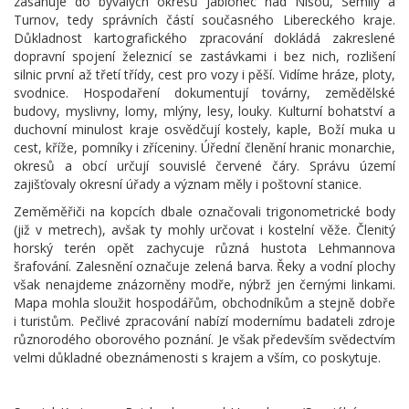
zasahuje do bývalých okresů Jablonec nad Nisou, Semily a
Turnov, tedy správních částí současného Libereckého kraje.
Důkladnost kartografického zpracování dokládá zakreslené
dopravní spojení železnicí se zastávkami i bez nich, rozlišení
silnic první až třetí třídy, cest pro vozy i pěší. Vidíme hráze, ploty,
svodnice. Hospodaření dokumentují továrny, zemědělské
budovy, myslivny, lomy, mlýny, lesy, louky. Kulturní bohatství a
duchovní minulost kraje osvědčují kostely, kaple, Boží muka u
cest, kříže, pomníky i zříceniny. Úřední členění hranic monarchie,
okresů a obcí určují souvislé červené čáry. Správu území
zajišťovaly okresní úřady a význam měly i poštovní stanice.
Zeměměřiči na kopcích dbale označovali trigonometrické body
(již v metrech), avšak ty mohly určovat i kostelní věže. Členitý
horský terén opět zachycuje různá hustota Lehmannova
šrafování. Zalesnění označuje zelená barva. Řeky a vodní plochy
však nenajdeme znázorněny modře, nýbrž jen černými linkami.
Mapa mohla sloužit hospodářům, obchodníkům a stejně dobře
i turistům. Pečlivé zpracování nabízí modernímu badateli zdroje
různorodého oborového poznání. Je však především svědectvím
velmi důkladné obeznámenosti s krajem a vším, co poskytuje.