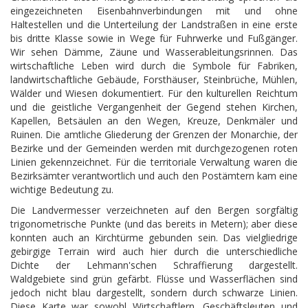
eingezeichneten Eisenbahnverbindungen mit und ohne
Haltestellen und die Unterteilung der Landstraßen in eine erste
bis dritte Klasse sowie in Wege für Fuhrwerke und Fußgänger.
Wir sehen Dämme, Zäune und Wasserableitungsrinnen. Das
wirtschaftliche Leben wird durch die Symbole für Fabriken,
landwirtschaftliche Gebäude, Forsthäuser, Steinbrüche, Mühlen,
Wälder und Wiesen dokumentiert. Für den kulturellen Reichtum
und die geistliche Vergangenheit der Gegend stehen Kirchen,
Kapellen, Betsäulen an den Wegen, Kreuze, Denkmäler und
Ruinen. Die amtliche Gliederung der Grenzen der Monarchie, der
Bezirke und der Gemeinden werden mit durchgezogenen roten
Linien gekennzeichnet. Für die territoriale Verwaltung waren die
Bezirksämter verantwortlich und auch den Postämtern kam eine
wichtige Bedeutung zu.
Die Landvermesser verzeichneten auf den Bergen sorgfältig
trigonometrische Punkte (und das bereits in Metern); aber diese
konnten auch an Kirchtürme gebunden sein. Das vielgliedrige
gebirgige Terrain wird auch hier durch die unterschiedliche
Dichte der Lehmann'schen Schraffierung dargestellt.
Waldgebiete sind grün gefärbt. Flüsse und Wasserflächen sind
jedoch nicht blau dargestellt, sondern durch schwarze Linien.
Diese Karte war sowohl Wirtschaftlern, Geschäftsleuten und