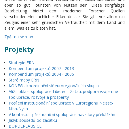
eben so gut Touristen von Nutzen sein. Diese sorgfältige
Bearbeitung bietet dem modernen Forscher Quellen
verschiedenerlei fachlicher Erkenntnisse. Sie gibt vor allem ein
Zeugnis einer sehr gründlichen Vertrautheit mit dem Land und
allem, was es zu bieten hat.
Zpět na seznam
Projekty
Strategie ERN
Kompendium projektů 2007 - 2013
Kompendium projektů 2004 - 2006
Staré mapy ERN
KONEG - koordinační síť euroregionálních skupin
AliZi: oblast spolupráce Liberec - Zittau: podpora vzájemné
spolupráce, rozvoje a prosperity
Posílení institucionální spolupráce v Euroregionu Neisse-
Nisa-Nysa
V kontaktu - přeshraniční spolupráce navzdory překážkám
Jazyk sousedů od začátku
BORDERLABS CE