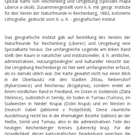
Spezial Karte von Reichenberg und Umgebung (Speciální mapa
Liberce a okolí). Zusammengestellt vom k. k. mil. geogr. Institute
für den Verein der Naturfreunde in Reichenberg, 1882, kolorierte
Lithografie, gedruckt vom K. u. K. - geografischen Institut
Das geografische Institut gab auf Bestellung des Vereins der
Naturfreunde für Reichenberg (Liberec) und Umgebung eine
Spezialkarte heraus. Die umfangreiche Legende am linken Rand
stellt den Raum in natürlicher und institutioneller, d. h. amtlicher,
administrativer, nutzungsbedingter und kultureller Hinsicht dar.
Die Umgebung Reichenbergs ist hier weit umfangreicher erfasst,
als es damals üblich war. Die Karte gewährt nicht nur einen Blick
in die Oberlausitz mit den Städten Zittau, Reibersdorf
(Rybarzowice) und Reichenau (Bogatynia), sondern endet an
ihrem nördlichen Rand in Friedland, im Osten in Goldenöls (Zlatá
Olešnice), südöstlich in Semily, im Süden in Turnau (Turnov), im
Südwesten in Nieder Krupai (Dolní Krupá) und im Westen in
Deutsch Gabel (Jablonné v Podještědí). Diese räumliche
Ausdehnung reicht bis in die ehemaligen Bezirke Gablonz an der
Neiße, Semil und Turnau, also in die administrativen Teile des
heutigen Reichenberger Kreises (Liberecký kraj). Für die
Gründlichkeit dieser kartografischen Bearbeitung sprechen die