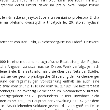
štědem (zde 1010 m n. m) a Holubníkem (zde 1069 m n. m.) i
ografický detail umístil tiskař na pravý okraj mapy kolmo
 díle německého jazykovědce a univerzitního profesora Ericha
 na přelomu dvacátých a třicátých let 20. století vydával
zeichnet von Karl Seibt, (Reichenberg-Neupaulsdorf, Druckerei
000 ist eine moderne kartografische Bearbeitung der Region,
stische Angaben zunutze machte. Dieses Werk verfolgt, je nach
ne Ziele. Einerseits informiert sie über das Netz der Städte,
fasst sie die geomorphologische Gliederung der Reichenberger
nd der regelmäßigen Volkszählung enthält sie auch eine
nd zwar vom 31. 12. 1910 und vom 16. 2. 1921. Sie beziffert fast
chenbergs und zwanzig Gemeinden im Nachbarbezirk Kratzau
wanzigerjahren des 20. Jahrhunderts 86 899 Einwohner (nicht
waren es 95 430), im Hauptort der Verwaltung 34 942 (vor dem
 im Bezirk lebenden Soldaten gezählt, die zum größten Teil in