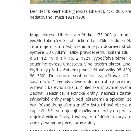
Der Bezirk Reichenberg (okres Liberec), 1:75 000, kres
nedatováno, mezi 1921-1930
Mapa okresu Liberec v měřítku 1:75 000 je moder
využilo také různé statistické údaje. Dílo sleduje ně
informuje o síti měst, vesnic a jejich dopravní str
2
výměře 337,33km
. Díky pravidelnému sčítání lidu
k 31. 12. 1910 a k 16. 2. 1921. Vypočítává téměř č
soudního okresu Chrastava. V politickém okresu Libere
čtyři roky před začátkem první světové války 95 4
36 350). Do tohoto souhrnu se započítávali též v
kasárnách. Z legendy v levém dolním rohu je zřejmé
vrstevnic barevnou škálu. Z hlediska správního vyzna
Zachytil železnice, elektrické dráhy, nádraží i zastá
sáňkařské dráhy (např. pod Ještědem) a oplocení zoo
hor. Různé druhy písma značí města, trhové obce a da
kaple či kříže se objevují značky pro sochy na pod
objektů vidíme školy, továrny, zemědělské dvory a m
cihelny, vápenné pece, lomy a doly.