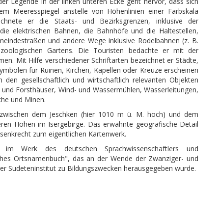
er Legende in der linken unteren Ecke geht hervor, dass sich
em Meeresspiegel anstelle von Höhenlinien einer Farbskala
chnete er die Staats- und Bezirksgrenzen, inklusive der
 die elektrischen Bahnen, die Bahnhöfe und die Haltestellen,
meindestraßen und andere Wege inklusive Rodelbahnen (z. B.
oologischen Gartens. Die Touristen bedachte er mit der
 Mit Hilfe verschiedener Schriftarten bezeichnet er Städte,
ymbolen für Ruinen, Kirchen, Kapellen oder Kreuze erscheinen
 den gesellschaftlich und wirtschaftlich relevanten Objekten
be und Forsthäuser, Wind- und Wassermühlen, Wasserleitungen,
che und Minen.
s zwischen dem Jeschken (hier 1010 m ü. M. hoch) und dem
eren Höhen im Isergebirge. Das erwähnte geografische Detail
 senkrecht zum eigentlichen Kartenwerk.
. im Werk des deutschen Sprachwissenschaftlers und
tsches Ortsnamenbuch", das an der Wende der Zwanziger- und
ger Sudeteninstitut zu Bildungszwecken herausgegeben wurde.