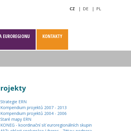
CZ
DE
PL
A EUROREGIONU
KONTAKTY
rojekty
Strategie ERN
Kompendium projektů 2007 - 2013
Kompendium projektů 2004 - 2006
Staré mapy ERN
KONEG - koordinační síť euroregionálních skupin
AliZi: oblast spolupráce Liberec - Zittau: podpora