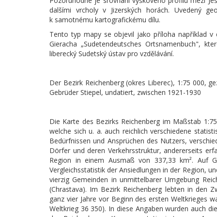
Pozoruhodné je srovnání výškového profilu mezi Je
dalšími vrcholy v Jizerských horách. Uvedený ge
k samotnému kartografickému dílu.
Tento typ mapy se objevil jako příloha například v
Gieracha „Sudetendeutsches Ortsnamenbuch", které
liberecký Sudetský ústav pro vzdělávání.
Der Bezirk Reichenberg (okres Liberec), 1:75 000, ge
Gebrüder Stiepel, undatiert, zwischen 1921-1930
Die Karte des Bezirks Reichenberg im Maßstab 1:75
welche sich u. a. auch reichlich verschiedene stati
Bedürfnissen und Ansprüchen des Nutzers, verschiede
Dörfer und deren Verkehrsstruktur, andererseits er
Region in einem Ausmaß von 337,33 km². Auf Gru
Vergleichsstatistik der Ansiedlungen in der Region, u
vierzig Gemeinden in unmittelbarer Umgebung Rei
(Chrastava). Im Bezirk Reichenberg lebten in den Z
ganz vier Jahre vor Beginn des ersten Weltkrieges 
Weltkrieg 36 350). In diese Angaben wurden auch die