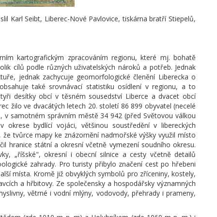
lil Karl Seibt, Liberec-Nové Pavlovice, tiskárna bratří Stiepelů,
ním kartografickým zpracováním regionu, které mj. bohatě
kolik cílů podle různých uživatelských nároků a potřeb. Jednak
uktuře, jednak zachycuje geomorfologické členění Liberecka o
 obsahuje také srovnávací statistiku osídlení v regionu, a to
tyři desítky obcí v těsném sousedství Liberce a dvacet obcí
c žilo ve dvacátých letech 20. století 86 899 obyvatel (necelé
30), v samotném správním městě 34 942 (před Světovou válkou
 okrese bydlící vojáci, většinou soustředění v libereckých
, že tvůrce mapy ke znázornění nadmořské výšky využil místo
čil hranice státní a okresní včetně vymezení soudního okresu.
vky, „říšské", okresní i obecní silnice a cesty včetně detailů
logické zahrady. Pro turisty přibylo značení cest po hřebeni
lší místa. Kromě již obvyklých symbolů pro zříceniny, kostely,
stavcích a hřbitovy. Ze společensky a hospodářsky významných
yslivny, větrné i vodní mlýny, vodovody, přehrady i prameny,