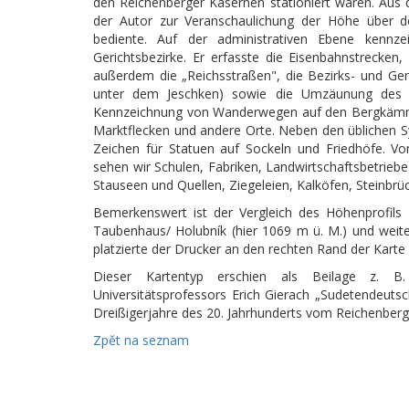
den Reichenberger Kasernen stationiert waren. Aus d
der Autor zur Veranschaulichung der Höhe über d
bediente. Auf der administrativen Ebene kennzei
Gerichtsbezirke. Er erfasste die Eisenbahnstrecken,
außerdem die „Reichsstraßen", die Bezirks- und Ge
unter dem Jeschken) sowie die Umzäunung des z
Kennzeichnung von Wanderwegen auf den Bergkämmen.
Marktflecken und andere Orte. Neben den üblichen S
Zeichen für Statuen auf Sockeln und Friedhöfe. Von
sehen wir Schulen, Fabriken, Landwirtschaftsbetrie
Stauseen und Quellen, Ziegeleien, Kalköfen, Steinbrü
Bemerkenswert ist der Vergleich des Höhenprofil
Taubenhaus/ Holubník (hier 1069 m ü. M.) und weit
platzierte der Drucker an den rechten Rand der Karte
Dieser Kartentyp erschien als Beilage z. B
Universitätsprofessors Erich Gierach „Sudetendeu
Dreißigerjahre des 20. Jahrhunderts vom Reichenber
Zpět na seznam