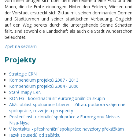
von ihnen beugen sich über dem Getreidefeld eine Frau und ein
Mann, die die Ernte einbringen. Hinter den Feldern, Wiesen und
der Vorstadt erstreckt sich Zittau mit seinen dominanten Domen
und Stadttürmen und seiner städtischen Verbauung. Obgleich
auf den Weg bereits durch die untergehende Sonne Schatten
fällt, sind sowohl die Landschaft als auch die Stadt wunderschön
beleuchtet.
Zpět na seznam
Projekty
Strategie ERN
Kompendium projektů 2007 - 2013
Kompendium projektů 2004 - 2006
Staré mapy ERN
KONEG - koordinační síť euroregionálních skupin
AliZi: oblast spolupráce Liberec - Zittau: podpora vzájemné
spolupráce, rozvoje a prosperity
Posílení institucionální spolupráce v Euroregionu Neisse-
Nisa-Nysa
V kontaktu - přeshraniční spolupráce navzdory překážkám
Jazyk sousedů od začátku