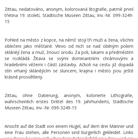
Zittau, nedatováno, anonym, kolorovaná litografie, patrně první
třetina 19. století, Städtische Museen Zittau, Inv.-Nr. 099-3249-
15
Pohled na město z kopce, na němž stojí tři muži a žena, všichni
oblečeni jako měšťané. Vlevo od nich se nad obilným polem
sklánějí žena a muž, žnoucí úrodu. Za poli, lukami a předměstím
se rozkládá Žitava se svými dominantními chrámovými a
hradebními věžemi i částí zástavby. Ačkoli na cestu již dopadá
stín vrhaný sklánějícím se sluncem, krajina i město jsou ještě
krásně prosvětleny.
Zittau, ohne Datierung, anonym, kolorierte Lithografie,
wahrscheinlich erstes Drittel des 19. Jahrhunderts, Städtische
Museen Zittau, Inv.-Nr. 099-3249-15
Ansicht auf die Stadt von einem Hügel, auf dem drei Männer und
eine Frau stehen, alle Personen sind bürgerlich gekleidet. Links