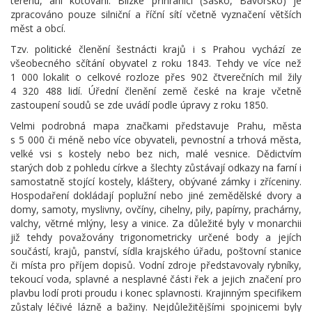
terénu, ani kótování. Blízké příhraničí (Sasko, Bavorsko) je
zpracováno pouze silniční a říční sítí včetně vyznačení větších
měst a obcí.
Tzv. politické členění šestnácti krajů i s Prahou vychází ze
všeobecného sčítání obyvatel z roku 1843. Tehdy ve více než
1 000 lokalit o celkové rozloze přes 902 čtverečních mil žily
4 320 488 lidí. Úřední členění země české na kraje včetně
zastoupení soudů se zde uvádí podle úpravy z roku 1850.
Velmi podrobná mapa značkami představuje Prahu, města
s 5 000 či méně nebo více obyvateli, pevnostní a trhová města,
velké vsi s kostely nebo bez nich, malé vesnice. Dědictvím
starých dob z pohledu církve a šlechty zůstávají odkazy na farní i
samostatně stojící kostely, kláštery, obývané zámky i zříceniny.
Hospodaření dokládají poplužní nebo jiné zemědělské dvory a
domy, samoty, myslivny, ovčíny, cihelny, pily, papírny, prachárny,
valchy, větrné mlýny, lesy a vinice. Za důležité byly v monarchii
již tehdy považovány trigonometricky určené body a jejích
součástí, krajů, panství, sídla krajského úřadu, poštovní stanice
či místa pro příjem dopisů. Vodní zdroje představovaly rybníky,
tekoucí voda, splavné a nesplavné části řek a jejich značení pro
plavbu lodí proti proudu i konec splavnosti. Krajinným specifikem
zůstaly léčivé lázně a bažiny. Nejdůležitějšími spojnicemi byly