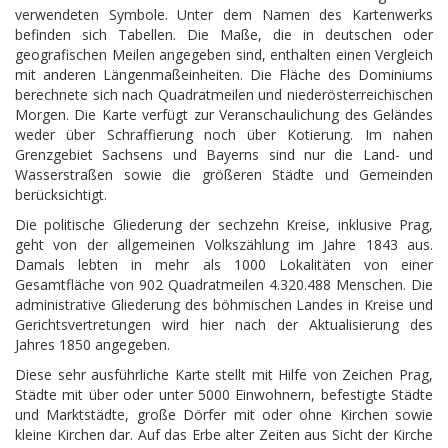
verwendeten Symbole. Unter dem Namen des Kartenwerks
befinden sich Tabellen. Die Maße, die in deutschen oder
geografischen Meilen angegeben sind, enthalten einen Vergleich
mit anderen Längenmaßeinheiten. Die Fläche des Dominiums
berechnete sich nach Quadratmeilen und niederösterreichischen
Morgen. Die Karte verfügt zur Veranschaulichung des Geländes
weder über Schraffierung noch über Kotierung. Im nahen
Grenzgebiet Sachsens und Bayerns sind nur die Land- und
Wasserstraßen sowie die größeren Städte und Gemeinden
berücksichtigt.
Die politische Gliederung der sechzehn Kreise, inklusive Prag,
geht von der allgemeinen Volkszählung im Jahre 1843 aus.
Damals lebten in mehr als 1000 Lokalitäten von einer
Gesamtfläche von 902 Quadratmeilen 4.320.488 Menschen. Die
administrative Gliederung des böhmischen Landes in Kreise und
Gerichtsvertretungen wird hier nach der Aktualisierung des
Jahres 1850 angegeben.
Diese sehr ausführliche Karte stellt mit Hilfe von Zeichen Prag,
Städte mit über oder unter 5000 Einwohnern, befestigte Städte
und Marktstädte, große Dörfer mit oder ohne Kirchen sowie
kleine Kirchen dar. Auf das Erbe alter Zeiten aus Sicht der Kirche