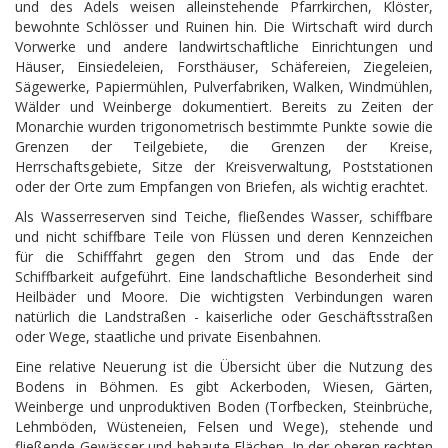
und des Adels weisen alleinstehende Pfarrkirchen, Klöster,
bewohnte Schlösser und Ruinen hin. Die Wirtschaft wird durch
Vorwerke und andere landwirtschaftliche Einrichtungen und
Häuser, Einsiedeleien, Forsthäuser, Schäfereien, Ziegeleien,
Sägewerke, Papiermühlen, Pulverfabriken, Walken, Windmühlen,
Wälder und Weinberge dokumentiert. Bereits zu Zeiten der
Monarchie wurden trigonometrisch bestimmte Punkte sowie die
Grenzen der Teilgebiete, die Grenzen der Kreise,
Herrschaftsgebiete, Sitze der Kreisverwaltung, Poststationen
oder der Orte zum Empfangen von Briefen, als wichtig erachtet.
Als Wasserreserven sind Teiche, fließendes Wasser, schiffbare
und nicht schiffbare Teile von Flüssen und deren Kennzeichen
für die Schifffahrt gegen den Strom und das Ende der
Schiffbarkeit aufgeführt. Eine landschaftliche Besonderheit sind
Heilbäder und Moore. Die wichtigsten Verbindungen waren
natürlich die Landstraßen - kaiserliche oder Geschäftsstraßen
oder Wege, staatliche und private Eisenbahnen.
Eine relative Neuerung ist die Übersicht über die Nutzung des
Bodens in Böhmen. Es gibt Ackerboden, Wiesen, Gärten,
Weinberge und unproduktiven Boden (Torfbecken, Steinbrüche,
Lehmböden, Wüsteneien, Felsen und Wege), stehende und
fließende Gewässer und bebaute Flächen. In der oberen rechten