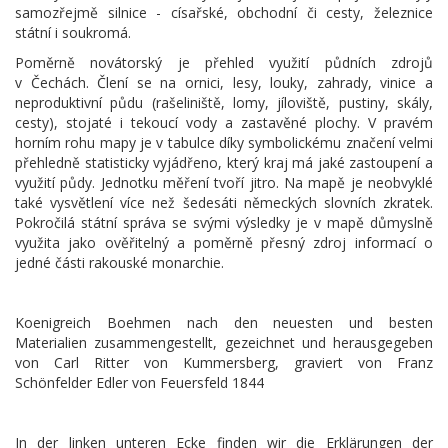
samozřejmě silnice - císařské, obchodní či cesty, železnice
státní i soukromá.
Poměrně novátorský je přehled využití půdních zdrojů
v Čechách. Člení se na ornici, lesy, louky, zahrady, vinice a
neproduktivní půdu (rašeliniště, lomy, jíloviště, pustiny, skály,
cesty), stojaté i tekoucí vody a zastavěné plochy. V pravém
horním rohu mapy je v tabulce díky symbolickému značení velmi
přehledně statisticky vyjádřeno, který kraj má jaké zastoupení a
využití půdy. Jednotku měření tvoří jitro. Na mapě je neobvyklé
také vysvětlení více než šedesáti německých slovních zkratek.
Pokročilá státní správa se svými výsledky je v mapě důmyslně
využita jako ověřitelný a poměrně přesný zdroj informací o
jedné části rakouské monarchie.
Koenigreich Boehmen nach den neuesten und besten
Materialien zusammengestellt, gezeichnet und herausgegeben
von Carl Ritter von Kummersberg, graviert von Franz
Schönfelder Edler von Feuersfeld 1844
In der linken unteren Ecke finden wir die Erklärungen der