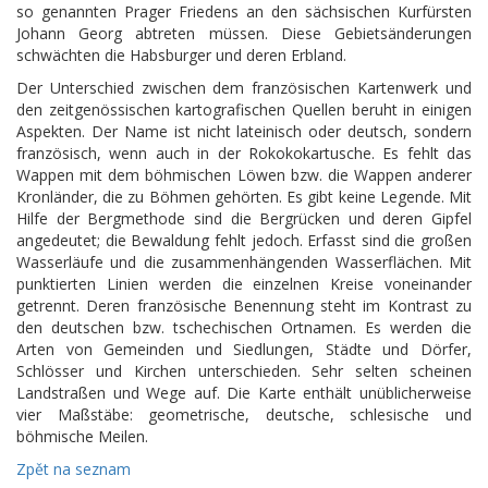
so genannten Prager Friedens an den sächsischen Kurfürsten
Johann Georg abtreten müssen. Diese Gebietsänderungen
schwächten die Habsburger und deren Erbland.
Der Unterschied zwischen dem französischen Kartenwerk und
den zeitgenössischen kartografischen Quellen beruht in einigen
Aspekten. Der Name ist nicht lateinisch oder deutsch, sondern
französisch, wenn auch in der Rokokokartusche. Es fehlt das
Wappen mit dem böhmischen Löwen bzw. die Wappen anderer
Kronländer, die zu Böhmen gehörten. Es gibt keine Legende. Mit
Hilfe der Bergmethode sind die Bergrücken und deren Gipfel
angedeutet; die Bewaldung fehlt jedoch. Erfasst sind die großen
Wasserläufe und die zusammenhängenden Wasserflächen. Mit
punktierten Linien werden die einzelnen Kreise voneinander
getrennt. Deren französische Benennung steht im Kontrast zu
den deutschen bzw. tschechischen Ortnamen. Es werden die
Arten von Gemeinden und Siedlungen, Städte und Dörfer,
Schlösser und Kirchen unterschieden. Sehr selten scheinen
Landstraßen und Wege auf. Die Karte enthält unüblicherweise
vier Maßstäbe: geometrische, deutsche, schlesische und
böhmische Meilen.
Zpět na seznam