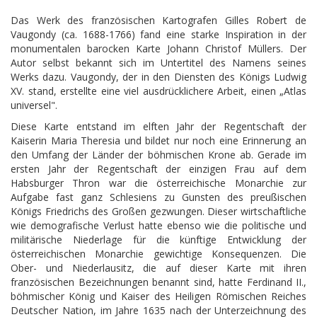
Das Werk des französischen Kartografen Gilles Robert de
Vaugondy (ca. 1688-1766) fand eine starke Inspiration in der
monumentalen barocken Karte Johann Christof Müllers. Der
Autor selbst bekannt sich im Untertitel des Namens seines
Werks dazu. Vaugondy, der in den Diensten des Königs Ludwig
XV. stand, erstellte eine viel ausdrücklichere Arbeit, einen „Atlas
universel".
Diese Karte entstand im elften Jahr der Regentschaft der
Kaiserin Maria Theresia und bildet nur noch eine Erinnerung an
den Umfang der Länder der böhmischen Krone ab. Gerade im
ersten Jahr der Regentschaft der einzigen Frau auf dem
Habsburger Thron war die österreichische Monarchie zur
Aufgabe fast ganz Schlesiens zu Gunsten des preußischen
Königs Friedrichs des Großen gezwungen. Dieser wirtschaftliche
wie demografische Verlust hatte ebenso wie die politische und
militärische Niederlage für die künftige Entwicklung der
österreichischen Monarchie gewichtige Konsequenzen. Die
Ober- und Niederlausitz, die auf dieser Karte mit ihren
französischen Bezeichnungen benannt sind, hatte Ferdinand II.,
böhmischer König und Kaiser des Heiligen Römischen Reiches
Deutscher Nation, im Jahre 1635 nach der Unterzeichnung des