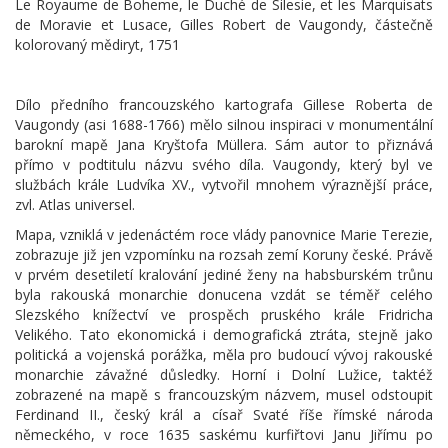
Le Royaume de Boheme, le Duché de Silesie, et les Marquisats
de Moravie et Lusace, Gilles Robert de Vaugondy, částečně
kolorovaný mědiryt, 1751
Dílo předního francouzského kartografa Gillese Roberta de
Vaugondy (asi 1688-1766) mělo silnou inspiraci v monumentální
barokní mapě Jana Kryštofa Müllera. Sám autor to přiznává
přímo v podtitulu názvu svého díla. Vaugondy, který byl ve
službách krále Ludvíka XV., vytvořil mnohem výraznější práce,
zvl. Atlas universel.
Mapa, vzniklá v jedenáctém roce vlády panovnice Marie Terezie,
zobrazuje již jen vzpomínku na rozsah zemí Koruny české. Právě
v prvém desetiletí kralování jediné ženy na habsburském trůnu
byla rakouská monarchie donucena vzdát se téměř celého
Slezského knížectví ve prospěch pruského krále Fridricha
Velikého. Tato ekonomická i demografická ztráta, stejně jako
politická a vojenská porážka, měla pro budoucí vývoj rakouské
monarchie závažné důsledky. Horní i Dolní Lužice, taktéž
zobrazené na mapě s francouzským názvem, musel odstoupit
Ferdinand II., český král a císař Svaté říše římské národa
německého, v roce 1635 saskému kurfiřtovi Janu Jiřímu po