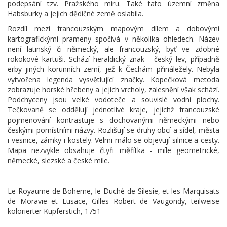
podepsání tzv. Pražského míru. Také tato územní změna
Habsburky a jejich dědičné země oslabila.
Rozdíl mezi francouzským mapovým dílem a dobovými
kartografickými prameny spočívá v několika ohledech. Název
není latinský či německý, ale francouzský, byť ve zdobné
rokokové kartuši. Schází heraldický znak - český lev, případně
erby jiných korunních zemí, jež k Čechám přináležely. Nebyla
vytvořena legenda vysvětlující značky. Kopečková metoda
zobrazuje horské hřebeny a jejich vrcholy, zalesnění však schází.
Podchyceny jsou velké vodoteče a souvislé vodní plochy.
Tečkovaně se oddělují jednotlivé kraje, jejichž francouzské
pojmenování kontrastuje s dochovanými německými nebo
českými pomístními názvy. Rozlišují se druhy obcí a sídel, města
i vesnice, zámky i kostely. Velmi málo se objevují silnice a cesty.
Mapa nezvykle obsahuje čtyři měřítka - míle geometrické,
německé, slezské a české míle.
Le Royaume de Boheme, le Duché de Silesie, et les Marquisats
de Moravie et Lusace, Gilles Robert de Vaugondy, teilweise
kolorierter Kupferstich, 1751