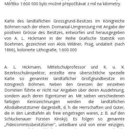
Měřítko 1:600 000 bylo možné přepočítávat z mil na kilometry.
Karte des landtäflichen Grossgrund-Besitzes im Königreiche
Böhmen nach der ehem. Domanial-Umgrenzung mit Angabe der
positiven Grösse des Besitzes, entworfen und herausgegeben
von A. L. Hickmann in der Reihe Grafische Statistik von
Boehmen, gezeichnet von Alois Wildner, Prag, undatiert (nach
1866), kolorierte Lithografie, 1:600 000
A. L. Hickmann, Mittelschulprofessor und K. u. K.
Bezirksschulinspektor, erstellte eine übersichtliche spezielle
Karte so genannter landtäflicher Großgrundbesitze im
Königreich Böhmen. Neben den Grenzen der einzelnen
Dominien führte er nicht nur Angaben über deren Ausdehnung,
sondern auch deren Eigentümer an. Mit sieben verschiedenen
farbigen Kennzeichnungen werden die landtäflichen
Allodialbesitztümer dargestellt, d. h. die Herrschaften und Güter,
die in den Landtafeln als freie eingetragen waren, z. B. auf den
Schluckenauer Fürsten Kínský). Es folgen so genannte
„Fideicommissbesitztümer", unteilbare und von einer einzigen,