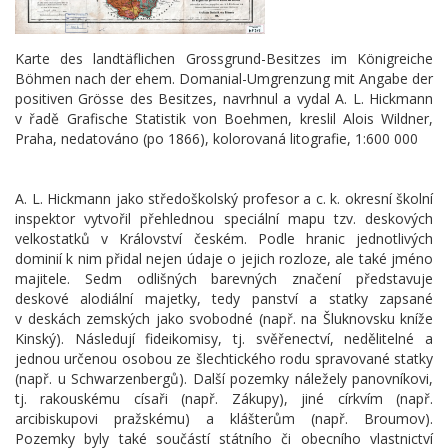
Karte des landtäflichen Grossgrund-Besitzes im Königreiche
Böhmen nach der ehem. Domanial-Umgrenzung mit Angabe der
positiven Grösse des Besitzes, navrhnul a vydal A. L. Hickmann
v řadě Grafische Statistik von Boehmen, kreslil Alois Wildner,
Praha, nedatováno (po 1866), kolorovaná litografie, 1:600 000
A. L. Hickmann jako středoškolský profesor a c. k. okresní školní
inspektor vytvořil přehlednou speciální mapu tzv. deskových
velkostatků v Království českém. Podle hranic jednotlivých
dominií k nim přidal nejen údaje o jejich rozloze, ale také jméno
majitele. Sedm odlišných barevných značení představuje
deskové alodiální majetky, tedy panství a statky zapsané
v deskách zemských jako svobodné (např. na Šluknovsku kníže
Kinský). Následují fideikomisy, tj. svěřenectví, nedělitelné a
jednou určenou osobou ze šlechtického rodu spravované statky
(např. u Schwarzenbergů). Další pozemky náležely panovníkovi,
tj. rakouskému císaři (např. Zákupy), jiné církvím (např.
arcibiskupovi pražskému) a klášterům (např. Broumov).
Pozemky byly také součástí státního či obecního vlastnictví