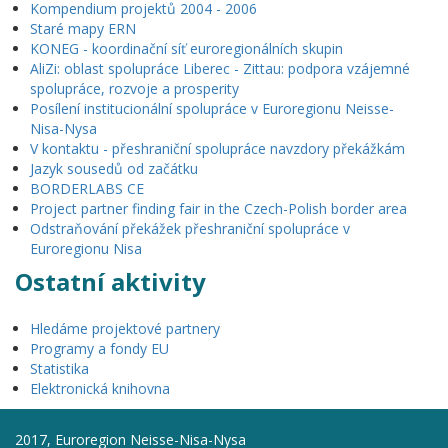
Kompendium projektů 2004 - 2006
Staré mapy ERN
KONEG - koordinační síť euroregionálních skupin
AliZi: oblast spolupráce Liberec - Zittau: podpora vzájemné
spolupráce, rozvoje a prosperity
Posílení institucionální spolupráce v Euroregionu Neisse-
Nisa-Nysa
V kontaktu - přeshraniční spolupráce navzdory překážkám
Jazyk sousedů od začátku
BORDERLABS CE
Project partner finding fair in the Czech-Polish border area
Odstraňování překážek přeshraniční spolupráce v
Euroregionu Nisa
Ostatní aktivity
Hledáme projektové partnery
Programy a fondy EU
Statistika
Elektronická knihovna
2017, Euroregion Neisse-Nisa-Nysa