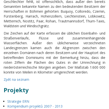
Geschlechter fehlt, ist offensichtlich, dass außer den bereits
Genannten bekannte Namen zu den bedeutenden Besitzern der
Herrschaften in Böhmen gehörten: Buquoy, Colloredo, Czernin,
Fürstenberg, Harrach, Hohenzollern, Liechtenstein, Lobkowitz,
Metternich, Nostitz, Paar, Rohan, Trautmannsdorf, Thurn-Taxis,
Waldstein und Windischgrätz.
Die Zeichen auf der Karte erfassen die üblichen Eisenbahn- und
Straßenverläufe, Flüsse und zusammenhängende
Wasserflächen. Außer den üblicherweise verzeichneten
Landesgrenzen kamen auch die Abgrenzen zwischen den
einzelnen Domänen nach deren Besitzern und der Hauptort des
betreffenden Dominiums mit der Bemerkung hinzu, dass die
roten Ziffern die Flächen des Gutes in der Umrechnung in
niederösterreichische Morgen angeben. Der Maßstab 1:600 000
konnte von Meilen in Kilometer umgerechnet werden.
Zpět na seznam
Projekty
Strategie ERN
Kompendium projektů 2007 - 2013