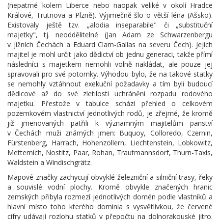
(nepatrné kolem Liberce nebo naopak veliké v okolí Hradce
Králové, Trutnova a Plzně). Výjimečně šlo o větší léna (Ašsko).
Existovaly ještě tzv. „alodia inseparabile" či „substituční
majetky", tj. neoddělitelné (Jan Adam ze Schwarzenbergu
v jižních Čechách a Eduard Clam-Gallas na severu Čech). Jejich
majitel je mohl určit jako dědictví ob jednu generaci, takže přímí
následníci s majetkem nemohli volně nakládat, ale pouze jej
spravovali pro své potomky. Výhodou bylo, že na takové statky
se nemohly vztáhnout exekuční požadavky a tím byli budoucí
dědicové až do své zletilosti uchráněni rozpadu rodového
majetku. Přestože v tabulce schází přehled o celkovém
pozemkovém vlastnictví jednotlivých rodů, je zřejmé, že kromě
již jmenovaných patřili k významným majitelům panství
v Čechách muži známých jmen: Buquoy, Colloredo, Czernin,
Fürstenberg, Harrach, Hohenzollern, Liechtenstein, Lobkowitz,
Metternich, Nostitz, Paar, Rohan, Trautmannsdorf, Thurn-Taxis,
Waldstein a Windischgrätz.
Mapové značky zachycují obvyklé železniční a silniční trasy, řeky
a souvislé vodní plochy. Kromě obvykle značených hranic
zemských přibyla rozmezí jednotlivých domén podle vlastníků a
hlavní místo toho kterého dominia s vysvětlivkou, že červené
cifry udávají rozlohu statků v přepočtu na dolnorakouské jitro.