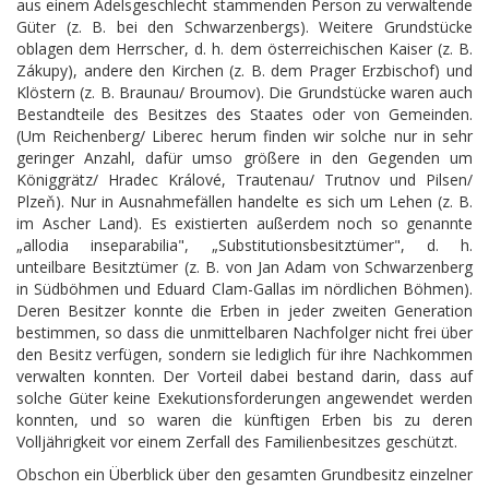
aus einem Adelsgeschlecht stammenden Person zu verwaltende
Güter (z. B. bei den Schwarzenbergs). Weitere Grundstücke
oblagen dem Herrscher, d. h. dem österreichischen Kaiser (z. B.
Zákupy), andere den Kirchen (z. B. dem Prager Erzbischof) und
Klöstern (z. B. Braunau/ Broumov). Die Grundstücke waren auch
Bestandteile des Besitzes des Staates oder von Gemeinden.
(Um Reichenberg/ Liberec herum finden wir solche nur in sehr
geringer Anzahl, dafür umso größere in den Gegenden um
Königgrätz/ Hradec Králové, Trautenau/ Trutnov und Pilsen/
Plzeň). Nur in Ausnahmefällen handelte es sich um Lehen (z. B.
im Ascher Land). Es existierten außerdem noch so genannte
„allodia inseparabilia", „Substitutionsbesitztümer", d. h.
unteilbare Besitztümer (z. B. von Jan Adam von Schwarzenberg
in Südböhmen und Eduard Clam-Gallas im nördlichen Böhmen).
Deren Besitzer konnte die Erben in jeder zweiten Generation
bestimmen, so dass die unmittelbaren Nachfolger nicht frei über
den Besitz verfügen, sondern sie lediglich für ihre Nachkommen
verwalten konnten. Der Vorteil dabei bestand darin, dass auf
solche Güter keine Exekutionsforderungen angewendet werden
konnten, und so waren die künftigen Erben bis zu deren
Volljährigkeit vor einem Zerfall des Familienbesitzes geschützt.
Obschon ein Überblick über den gesamten Grundbesitz einzelner