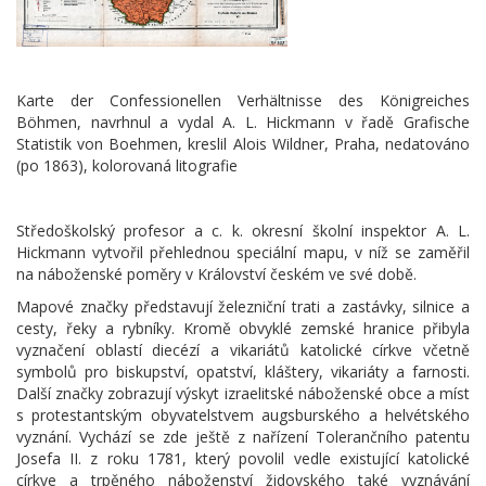
Karte der Confessionellen Verhältnisse des Königreiches
Böhmen, navrhnul a vydal A. L. Hickmann v řadě Grafische
Statistik von Boehmen, kreslil Alois Wildner, Praha, nedatováno
(po 1863), kolorovaná litografie
Středoškolský profesor a c. k. okresní školní inspektor A. L.
Hickmann vytvořil přehlednou speciální mapu, v níž se zaměřil
na náboženské poměry v Království českém ve své době.
Mapové značky představují železniční trati a zastávky, silnice a
cesty, řeky a rybníky. Kromě obvyklé zemské hranice přibyla
vyznačení oblastí diecézí a vikariátů katolické církve včetně
symbolů pro biskupství, opatství, kláštery, vikariáty a farnosti.
Další značky zobrazují výskyt izraelitské náboženské obce a míst
s protestantským obyvatelstvem augsburského a helvétského
vyznání. Vychází se zde ještě z nařízení Tolerančního patentu
Josefa II. z roku 1781, který povolil vedle existující katolické
církve a trpěného náboženství židovského také vyznávání