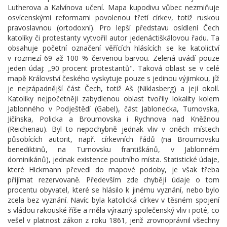
Lutherova a Kalvínova učení. Mapa kupodivu vůbec nezmiňuje
osvícenskými reformami povolenou třetí církev, totiž ruskou
pravoslavnou (ortodoxní). Pro lepší představu osídlení Čech
katolíky či protestanty vytvořil autor jedenáctiškálovou řadu. Ta
obsahuje početní označení věřících hlásících se ke katolictví
v rozmezí 69 až 100 % červenou barvou. Zelená uvádí pouze
jeden údaj: „90 procent protestantů". Taková oblast se v celé
mapě Království českého vyskytuje pouze s jedinou výjimkou, jíž
je nejzápadnější část Čech, totiž Aš (Niklasberg) a její okolí.
Katolíky nejpočetněji zabydlenou oblast tvořily lokality kolem
Jablonného v Podještědí (Gabel), část Jablonecka, Turnovska,
Jičínska, Policka a Broumovska i Rychnova nad Kněžnou
(Reichenau). Byl to nepochybně jednak vliv v oněch místech
působících autorit, např. církevních řádů (na Broumovsku
benediktinů, na Turnovsku františkánů, v Jablonném
dominikánů), jednak existence poutního místa. Statistické údaje,
které Hickmann převedl do mapové podoby, je však třeba
přijímat rezervovaně. Především zde chybějí údaje o tom
procentu obyvatel, které se hlásilo k jinému vyznání, nebo bylo
zcela bez vyznání. Navíc byla katolická církev v těsném spojení
s vládou rakouské říše a měla výrazný společenský vliv i poté, co
vešel v platnost zákon z roku 1861, jenž zrovnoprávnil všechny