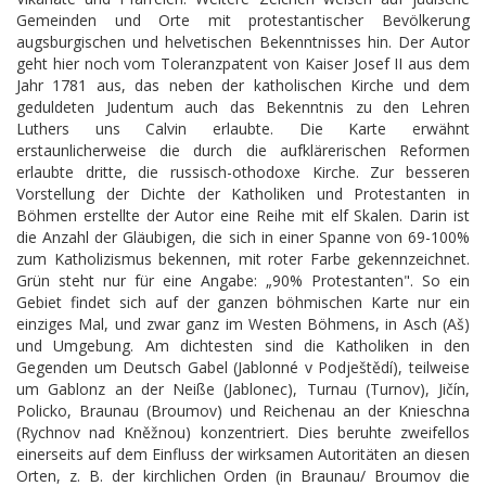
Gemeinden und Orte mit protestantischer Bevölkerung
augsburgischen und helvetischen Bekenntnisses hin. Der Autor
geht hier noch vom Toleranzpatent von Kaiser Josef II aus dem
Jahr 1781 aus, das neben der katholischen Kirche und dem
geduldeten Judentum auch das Bekenntnis zu den Lehren
Luthers uns Calvin erlaubte. Die Karte erwähnt
erstaunlicherweise die durch die aufklärerischen Reformen
erlaubte dritte, die russisch-othodoxe Kirche. Zur besseren
Vorstellung der Dichte der Katholiken und Protestanten in
Böhmen erstellte der Autor eine Reihe mit elf Skalen. Darin ist
die Anzahl der Gläubigen, die sich in einer Spanne von 69-100%
zum Katholizismus bekennen, mit roter Farbe gekennzeichnet.
Grün steht nur für eine Angabe: „90% Protestanten". So ein
Gebiet findet sich auf der ganzen böhmischen Karte nur ein
einziges Mal, und zwar ganz im Westen Böhmens, in Asch (Aš)
und Umgebung. Am dichtesten sind die Katholiken in den
Gegenden um Deutsch Gabel (Jablonné v Podještědí), teilweise
um Gablonz an der Neiße (Jablonec), Turnau (Turnov), Jičín,
Policko, Braunau (Broumov) und Reichenau an der Knieschna
(Rychnov nad Kněžnou) konzentriert. Dies beruhte zweifellos
einerseits auf dem Einfluss der wirksamen Autoritäten an diesen
Orten, z. B. der kirchlichen Orden (in Braunau/ Broumov die