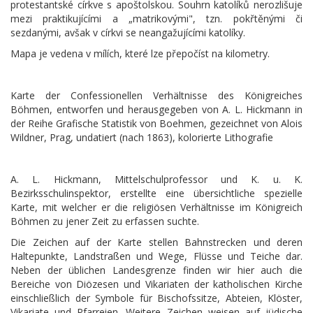
protestantské církve s apoštolskou. Souhrn katolíků nerozlišuje
mezi praktikujícími a „matrikovými", tzn. pokřtěnými či
sezdanými, avšak v církvi se neangažujícími katolíky.
Mapa je vedena v mílích, které lze přepočíst na kilometry.
Karte der Confessionellen Verhältnisse des Königreiches
Böhmen, entworfen und herausgegeben von A. L. Hickmann in
der Reihe Grafische Statistik von Boehmen, gezeichnet von Alois
Wildner, Prag, undatiert (nach 1863), kolorierte Lithografie
A. L. Hickmann, Mittelschulprofessor und K. u. K.
Bezirksschulinspektor, erstellte eine übersichtliche spezielle
Karte, mit welcher er die religiösen Verhältnisse im Königreich
Böhmen zu jener Zeit zu erfassen suchte.
Die Zeichen auf der Karte stellen Bahnstrecken und deren
Haltepunkte, Landstraßen und Wege, Flüsse und Teiche dar.
Neben der üblichen Landesgrenze finden wir hier auch die
Bereiche von Diözesen und Vikariaten der katholischen Kirche
einschließlich der Symbole für Bischofssitze, Abteien, Klöster,
Vikariate und Pfarreien. Weitere Zeichen weisen auf jüdische