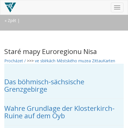
MEN
« Zpět
|
Staré mapy Euroregionu Nisa
Procházet /
>>>
ve sbírkách Městského muzea Zittau
Karten
Das böhmisch-sächsische
Grenzgebirge
Wahre Grundlage der Klosterkirch-
Ruine auf dem Oyb