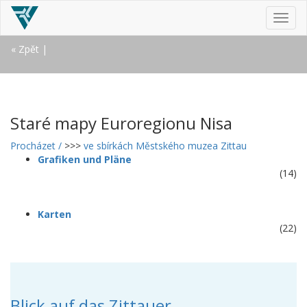
MEN
« Zpět
|
Staré mapy Euroregionu Nisa
Procházet /
>>>
ve sbírkách Městského muzea Zittau
Grafiken und Pläne
(14)
Karten
(22)
Blick auf das Zittauer