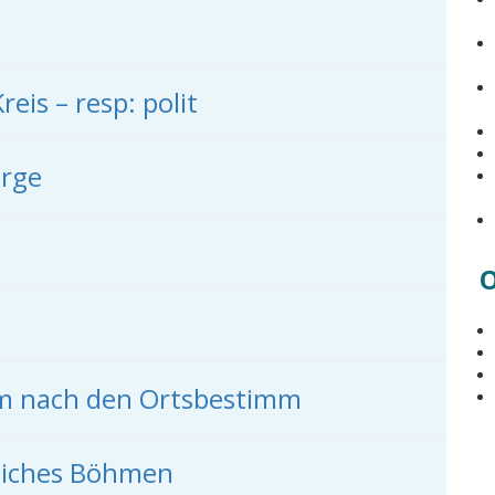
reis – resp: polit
irge
O
im nach den Ortsbestimm
reiches Böhmen