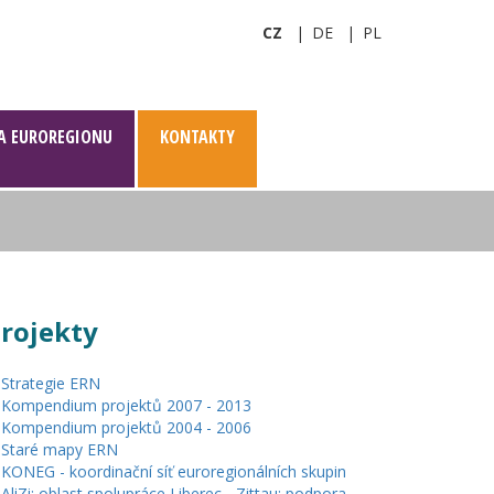
CZ
DE
PL
A EUROREGIONU
KONTAKTY
rojekty
Strategie ERN
Kompendium projektů 2007 - 2013
Kompendium projektů 2004 - 2006
Staré mapy ERN
KONEG - koordinační síť euroregionálních skupin
AliZi: oblast spolupráce Liberec - Zittau: podpora