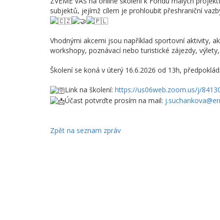
ZVEME VÁS na online školení k Fondu malých projektů 
subjektů, jejímž cílem je prohloubit přeshraniční vazb
Vhodnými akcemi jsou například sportovní aktivity, a
workshopy, poznávací nebo turistické zájezdy, výlety
Školení se koná v úterý 16.6.2026 od 13h, předpoklád
Link na školení:
https://us06web.zoom.us/j/841
Účast potvrďte prosím na mail:
j.suchankova@er
Zpět na seznam zpráv