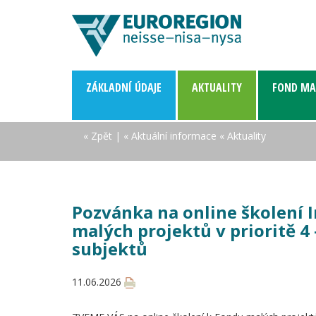
ZÁKLADNÍ­ ÚDAJE
AKTUALITY
FOND MA
« Zpět
|
« Aktuální informace
« Aktuality
Pozvánka na online školení 
malých projektů v prioritě 4 
subjektů
11.06.2026