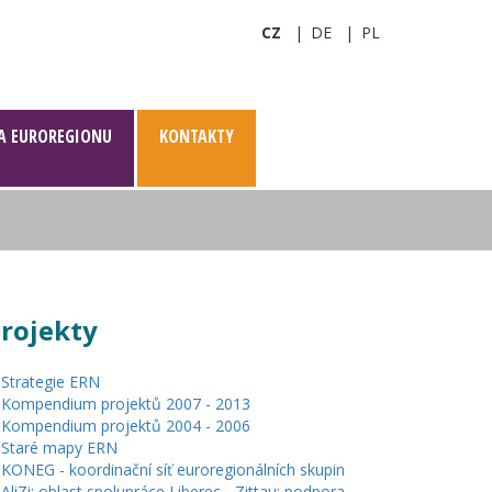
CZ
DE
PL
A EUROREGIONU
KONTAKTY
rojekty
Strategie ERN
Kompendium projektů 2007 - 2013
Kompendium projektů 2004 - 2006
Staré mapy ERN
KONEG - koordinační síť euroregionálních skupin
AliZi: oblast spolupráce Liberec - Zittau: podpora