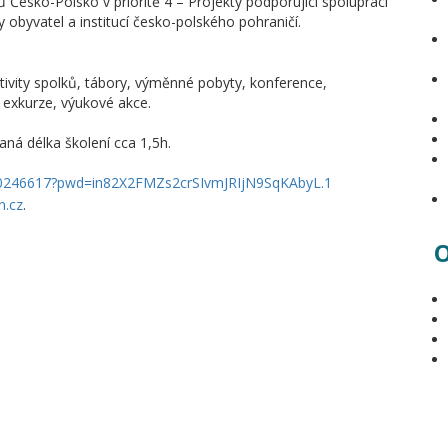
Česko-Polsko v prioritě 4 – Projekty podporující spolupráci
y obyvatel a institucí česko-polského pohraničí.
ktivity spolků, tábory, výměnné pobyty, konference,
, exkurze, výukové akce.
aná délka školení cca 1,5h.
30246617?pwd=in82X2FMZs2crSIvmJRIjN9SqKAbyL.1
n.cz
.
O