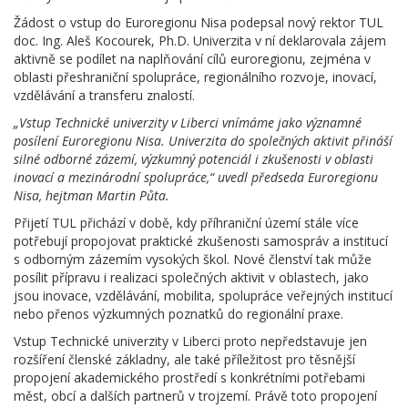
Žádost o vstup do Euroregionu Nisa podepsal nový rektor TUL
doc. Ing. Aleš Kocourek, Ph.D. Univerzita v ní deklarovala zájem
aktivně se podílet na naplňování cílů euroregionu, zejména v
oblasti přeshraniční spolupráce, regionálního rozvoje, inovací,
vzdělávání a transferu znalostí.
„Vstup Technické univerzity v Liberci vnímáme jako významné
posílení Euroregionu Nisa. Univerzita do společných aktivit přináší
silné odborné zázemí, výzkumný potenciál i zkušenosti v oblasti
inovací a mezinárodní spolupráce,“ uvedl předseda Euroregionu
Nisa, hejtman Martin Půta.
Přijetí TUL přichází v době, kdy příhraniční území stále více
potřebují propojovat praktické zkušenosti samospráv a institucí
s odborným zázemím vysokých škol. Nové členství tak může
posílit přípravu i realizaci společných aktivit v oblastech, jako
jsou inovace, vzdělávání, mobilita, spolupráce veřejných institucí
nebo přenos výzkumných poznatků do regionální praxe.
Vstup Technické univerzity v Liberci proto nepředstavuje jen
rozšíření členské základny, ale také příležitost pro těsnější
propojení akademického prostředí s konkrétními potřebami
měst, obcí a dalších partnerů v trojzemí. Právě toto propojení