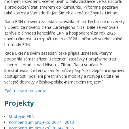
možným rozvojem, včetně úvah o další zastávce ve Varnsdorfu
a prodloužení trati směrem do Rumburku. Přítomné pozdravili
také starosta Varnsdorfu Jan Šimek a senátor Zbyněk Linhart.
Rada ERN na svém zasedání schválila přijetí Technické univerzity
v Liberci za nového člena Euroregionu Nisa. Dále se věnovala
zprávě o činnosti kanceláře ERN a hospodaření za rok 2025,
návrhu činnosti a rozpočtu na rok 2026 a přípravě volební valné
hromady ERN.
Rada ERN na svém zasedání také přijala usnesení, kterým
podpořila záměr zřízení železniční zastávky Porajów na trati
Liberec – Hrádek nad Nisou – Zittau. Rada současně
konstatovala, že tento záměr může přispět ke zlepšení dopravní
dostupnosti, posílení přeshraniční mobility a rozvoji udržitelné
veřejné dopravy v česko-polsko-německém trojzemí.
Zpět na seznam zpráv
Projekty
Strategie ERN
Kompendium projektů 2007 - 2013
Kompendium projektů 2004 - 2006