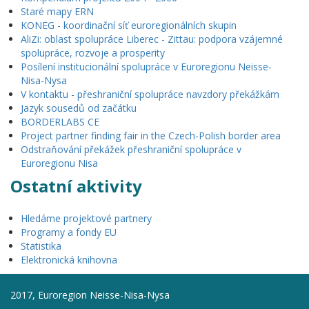
Staré mapy ERN
KONEG - koordinační síť euroregionálních skupin
AliZi: oblast spolupráce Liberec - Zittau: podpora vzájemné
spolupráce, rozvoje a prosperity
Posílení institucionální spolupráce v Euroregionu Neisse-
Nisa-Nysa
V kontaktu - přeshraniční spolupráce navzdory překážkám
Jazyk sousedů od začátku
BORDERLABS CE
Project partner finding fair in the Czech-Polish border area
Odstraňování překážek přeshraniční spolupráce v
Euroregionu Nisa
Ostatní aktivity
Hledáme projektové partnery
Programy a fondy EU
Statistika
Elektronická knihovna
2017, Euroregion Neisse-Nisa-Nysa