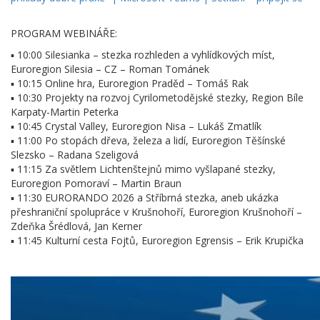
PROGRAM WEBINÁŘE:
▪ 10:00 Silesianka – stezka rozhleden a vyhlídkových míst,
Euroregion Silesia – CZ – Roman Tománek
▪ 10:15 Online hra, Euroregion Praděd – Tomáš Rak
▪ 10:30 Projekty na rozvoj Cyrilometodějské stezky, Region Bíle
Karpaty-Martin Peterka
▪ 10:45 Crystal Valley, Euroregion Nisa – Lukáš Zmatlík
▪ 11:00 Po stopách dřeva, železa a lidí, Euroregion Těšínské
Slezsko – Radana Szeligová
▪ 11:15 Za světlem Lichtenštejnů mimo vyšlapané stezky,
Euroregion Pomoraví – Martin Braun
▪ 11:30 EURORANDO 2026 a Stříbrná stezka, aneb ukázka
přeshraniční spolupráce v Krušnohoří, Euroregion Krušnohoří –
Zdeňka Šrédlová, Jan Kerner
▪ 11:45 Kulturní cesta Fojtů, Euroregion Egrensis – Erik Krupička