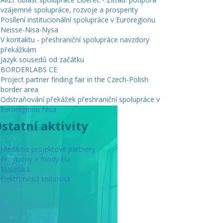
vzájemné spolupráce, rozvoje a prosperity
Posílení institucionální spolupráce v Euroregionu
Neisse-Nisa-Nysa
V kontaktu - přeshraniční spolupráce navzdory
překážkám
Jazyk sousedů od začátku
BORDERLABS CE
Project partner finding fair in the Czech-Polish
border area
Odstraňování překážek přeshraniční spolupráce v
Euroregionu Nisa
statní aktivity
Hledáme projektové partnery
Programy a fondy EU
Statistika
Elektronická knihovna