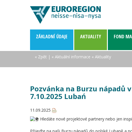
ZÁKLADNÍ­ ÚDAJE
AKTUALITY
FOND MA
« Zpět
|
« Aktuální informace
« Aktuality
Pozvánka na Burzu nápadů v
7.10.2025 Lubań
11.09.2025
Hledáte nové projektové partnery nebo jen inspir
Přijeďte na naši Burzu nápadů do polské Lubaně a po