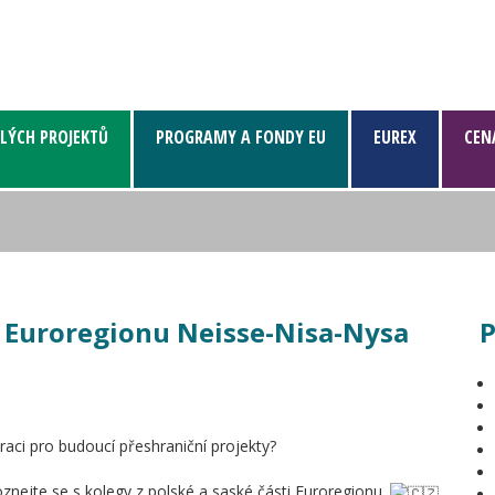
LÝCH PROJEKTŮ
PROGRAMY A FONDY EU
EUREX
CEN
 Euroregionu Neisse-Nisa-Nysa
P
aci pro budoucí přeshraniční projekty?
znejte se s kolegy z polské a saské části Euroregionu.