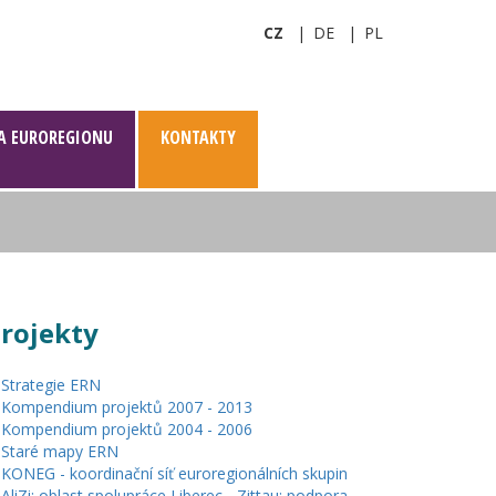
CZ
DE
PL
A EUROREGIONU
KONTAKTY
rojekty
Strategie ERN
Kompendium projektů 2007 - 2013
Kompendium projektů 2004 - 2006
Staré mapy ERN
KONEG - koordinační síť euroregionálních skupin
AliZi: oblast spolupráce Liberec - Zittau: podpora