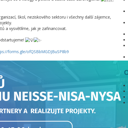
ganizací, škol, neziskového sektoru i všechny další zájemce,
ojekty.
 a vysvětlíme, jak je zafinancovat.
odstartujeme!
tps://forms.gle/ofQSBbMGDJBuSP8b9
O