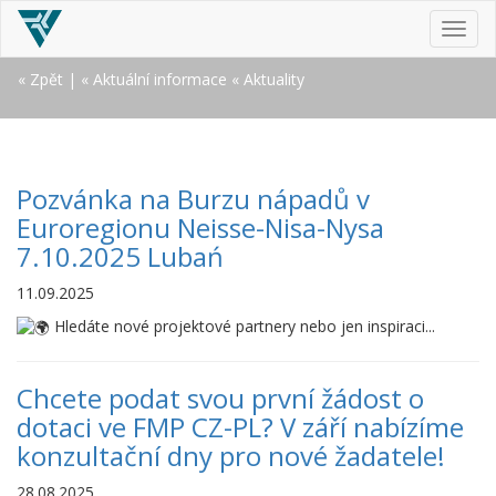
MEN
« Zpět
|
« Aktuální informace
« Aktuality
Pozvánka na Burzu nápadů v
Euroregionu Neisse-Nisa-Nysa
7.10.2025 Lubań
11.09.2025
Hledáte nové projektové partnery nebo jen inspiraci...
Chcete podat svou první žádost o
dotaci ve FMP CZ-PL? V září nabízíme
konzultační dny pro nové žadatele!
28.08.2025