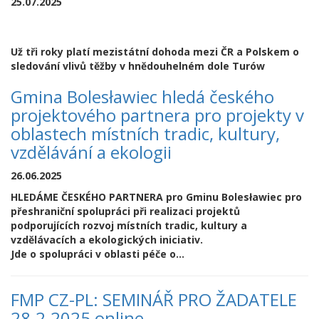
25.07.2025
Už tři roky platí mezistátní dohoda mezi ČR a Polskem o
sledování vlivů těžby v hnědouhelném dole Turów
Gmina Bolesławiec hledá českého
projektového partnera pro projekty v
oblastech místních tradic, kultury,
vzdělávání a ekologii
26.06.2025
HLEDÁME ČESKÉHO PARTNERA pro Gminu Bolesławiec pro
přeshraniční spolupráci při realizaci projektů
podporujících rozvoj místních tradic, kultury a
vzdělávacích a ekologických iniciativ.
Jde o spolupráci v oblasti péče o...
FMP CZ-PL: SEMINÁŘ PRO ŽADATELE
28.2.2025 online