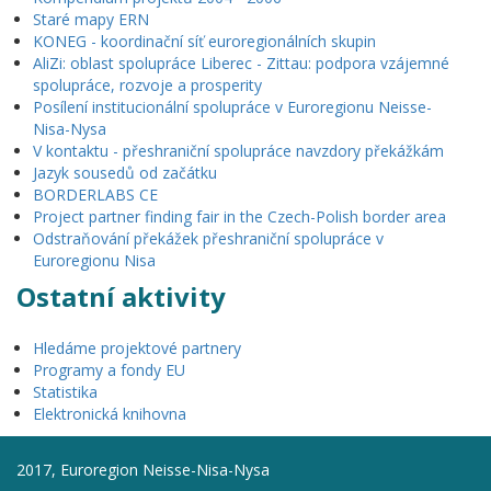
Staré mapy ERN
KONEG - koordinační síť euroregionálních skupin
AliZi: oblast spolupráce Liberec - Zittau: podpora vzájemné
spolupráce, rozvoje a prosperity
Posílení institucionální spolupráce v Euroregionu Neisse-
Nisa-Nysa
V kontaktu - přeshraniční spolupráce navzdory překážkám
Jazyk sousedů od začátku
BORDERLABS CE
Project partner finding fair in the Czech-Polish border area
Odstraňování překážek přeshraniční spolupráce v
Euroregionu Nisa
Ostatní aktivity
Hledáme projektové partnery
Programy a fondy EU
Statistika
Elektronická knihovna
2017, Euroregion Neisse-Nisa-Nysa