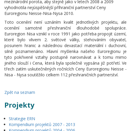
mezinárodní porota, aby stejně jako v letech 2008 a 2009
vyhodnotila nejúspěšnější příhraniční partnerství Ceny
Euroregionu Neisse-Nisa-Nysa 2010.
Toto ocenění není uznáním kvalit jednotlivých projektu, ale
ocenění samotné přeshraniční dlouhodobé spolupráce.
Euroregion Nisa vznikl v roce 1991 jako potřeba propojit území,
které bylo vlivem 2. světové války, stehováním obyvatel,
posunem hranic a následnou devastací materiální i duchovní,
silně poznamenáno. Hlavní myšlenka našeho Euroregionu je
tyto pokřivené vztahy postupně narovnávat a k tomu mimo
jiného slouží i Cena, která byla společně vypsána již potřetí. Ve
třech zatím uskutečněných ročnících Ceny Euroregionu Neisse -
Nisa - Nysa soutěžilo celkem 112 přeshraničních partnerství.
Zpět na seznam
Projekty
Strategie ERN
Kompendium projektů 2007 - 2013
Kompendium projektů 2004 - 2006